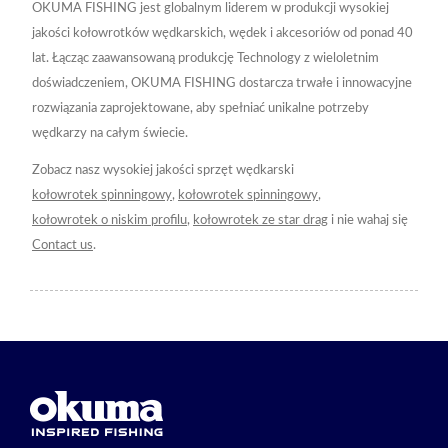
OKUMA FISHING jest globalnym liderem w produkcji wysokiej
jakości kołowrotków wędkarskich, wędek i akcesoriów od ponad 40
lat. Łącząc zaawansowaną produkcję Technology z wieloletnim
doświadczeniem, OKUMA FISHING dostarcza trwałe i innowacyjne
rozwiązania zaprojektowane, aby spełniać unikalne potrzeby
wędkarzy na całym świecie.
Zobacz nasz wysokiej jakości sprzęt wędkarski
kołowrotek spinningowy
,
kołowrotek spinningowy
,
kołowrotek o niskim profilu
,
kołowrotek ze star drag
i nie wahaj się
Contact us
.