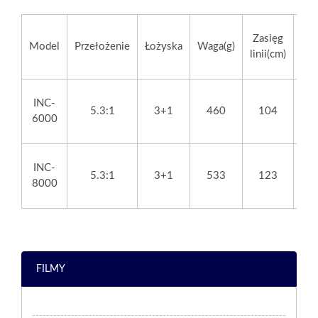
Ma
Zasięg
Model
Przełożenie
Łożyska
Waga(g)
linii(cm)
c
INC-
5.3:1
3+1
460
104
6000
INC-
5.3:1
3+1
533
123
8000
FILMY