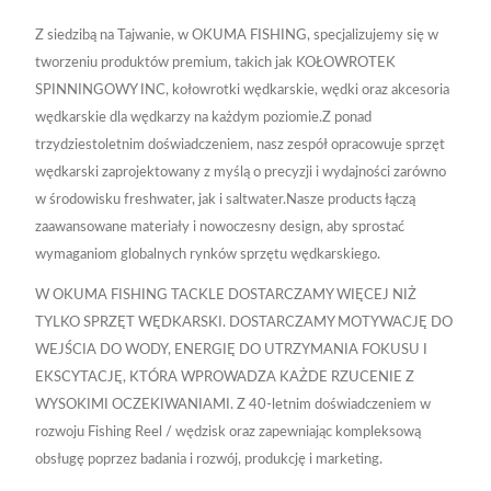
Z siedzibą na Tajwanie, w OKUMA FISHING, specjalizujemy się w
tworzeniu produktów premium, takich jak KOŁOWROTEK
SPINNINGOWY INC, kołowrotki wędkarskie, wędki oraz akcesoria
wędkarskie dla wędkarzy na każdym poziomie.Z ponad
trzydziestoletnim doświadczeniem, nasz zespół opracowuje sprzęt
wędkarski zaprojektowany z myślą o precyzji i wydajności zarówno
w środowisku freshwater, jak i saltwater.Nasze products łączą
zaawansowane materiały i nowoczesny design, aby sprostać
wymaganiom globalnych rynków sprzętu wędkarskiego.
W OKUMA FISHING TACKLE DOSTARCZAMY WIĘCEJ NIŻ
TYLKO SPRZĘT WĘDKARSKI. DOSTARCZAMY MOTYWACJĘ DO
WEJŚCIA DO WODY, ENERGIĘ DO UTRZYMANIA FOKUSU I
EKSCYTACJĘ, KTÓRA WPROWADZA KAŻDE RZUCENIE Z
WYSOKIMI OCZEKIWANIAMI. Z 40-letnim doświadczeniem w
rozwoju Fishing Reel / wędzisk oraz zapewniając kompleksową
obsługę poprzez badania i rozwój, produkcję i marketing.