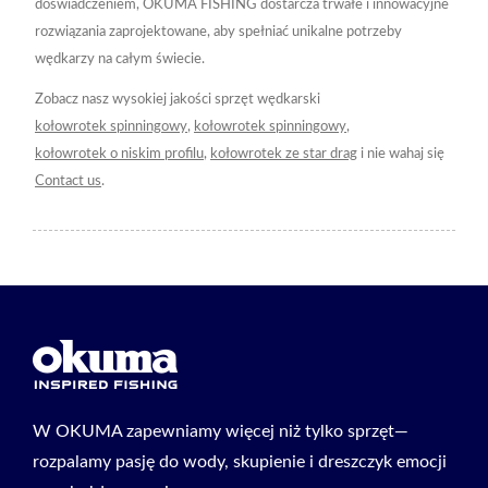
doświadczeniem, OKUMA FISHING dostarcza trwałe i innowacyjne
rozwiązania zaprojektowane, aby spełniać unikalne potrzeby
wędkarzy na całym świecie.
Zobacz nasz wysokiej jakości sprzęt wędkarski
kołowrotek spinningowy
,
kołowrotek spinningowy
,
kołowrotek o niskim profilu
,
kołowrotek ze star drag
i nie wahaj się
Contact us
.
W OKUMA zapewniamy więcej niż tylko sprzęt—
rozpalamy pasję do wody, skupienie i dreszczyk emocji