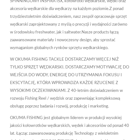
SPINNINGOWY INSPIRA ISX, kołowrotki wędkarskie, wędki oraz
akcesoria wędkarskie dla wędkarzy na każdym poziomie.Z ponad
trzydziestoletnim doświadczeniem, nasz zespół opracowuje sprzęt
wędkarski zaprojektowany z myślą o precyzji i wydajności zarówno
w środowisku freshwater, jak i saltwater.Nasze products łączą
zaawansowane materiały i nowoczesny design, aby sprostać
wymaganiom globalnych rynków sprzętu wędkarskiego.
W OKUMA FISHING TACKLE DOSTARCZAMY WIĘCEJ NIŻ
TYLKO SPRZĘT WĘDKARSKI. DOSTARCZAMY MOTYWACJĘ DO
WEJŚCIA DO WODY, ENERGIĘ DO UTRZYMANIA FOKUSU I
EKSCYTACJĘ, KTÓRA WPROWADZA KAŻDE RZUCENIE Z
WYSOKIMI OCZEKIWANIAMI. Z 40-letnim doświadczeniem w
rozwoju Fishing Reel / wędzisk oraz zapewniając kompleksową
obsługę poprzez badania i rozwój, produkcję i marketing.
OKUMA FISHING jest globalnym liderem w produkcji wysokiej
jakości kołowrotków wędkarskich, wędek i akcesoriów od ponad 40
lat. Łącząc zaawansowaną produkcję Technology z wieloletnim