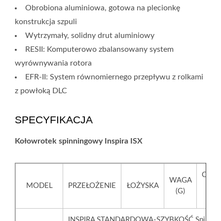
Obrobiona aluminiowa, gotowa na plecionkę
konstrukcja szpuli
Wytrzymały, solidny drut aluminiowy
RESII: Komputerowo zbalansowany system
wyrównywania rotora
EFR-II: System równomiernego przepływu z rolkami
z powłoką DLC
SPECYFIKACJA
Kołowrotek spinningowy Inspira ISX
ODL
WAGA
MODEL
PRZEŁOŻENIE
ŁOŻYSKA
ZW
(G)
(
INSPIRA STANDARDOWA-SZYBKOŚĆ Spinning 