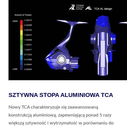
SZTYWNA STOPA ALUMINIOWA TCA
Nowy TCA charakteryzuje się zaawansowaną
konstrukcją aluminiową, zapewniającą ponad 5 razy
większą sztywność i wytrzymałość w porównaniu do