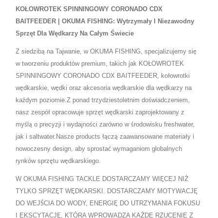
KOŁOWROTEK SPINNINGOWY CORONADO CDX
BAITFEEDER | OKUMA FISHING: Wytrzymały I Niezawodny
Sprzęt Dla Wędkarzy Na Całym Świecie
Z siedzibą na Tajwanie, w OKUMA FISHING, specjalizujemy się
w tworzeniu produktów premium, takich jak KOŁOWROTEK
SPINNINGOWY CORONADO CDX BAITFEEDER, kołowrotki
wędkarskie, wędki oraz akcesoria wędkarskie dla wędkarzy na
każdym poziomie.Z ponad trzydziestoletnim doświadczeniem,
nasz zespół opracowuje sprzęt wędkarski zaprojektowany z
myślą o precyzji i wydajności zarówno w środowisku freshwater,
jak i saltwater.Nasze products łączą zaawansowane materiały i
nowoczesny design, aby sprostać wymaganiom globalnych
rynków sprzętu wędkarskiego.
W OKUMA FISHING TACKLE DOSTARCZAMY WIĘCEJ NIŻ
TYLKO SPRZĘT WĘDKARSKI. DOSTARCZAMY MOTYWACJĘ
DO WEJŚCIA DO WODY, ENERGIĘ DO UTRZYMANIA FOKUSU
I EKSCYTACJĘ, KTÓRA WPROWADZA KAŻDE RZUCENIE Z