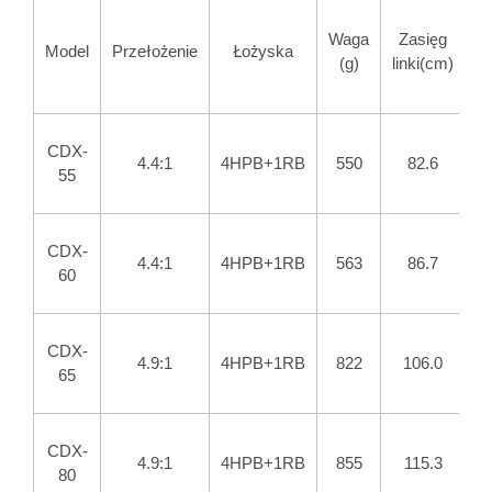
M
Waga
Zasięg
Model
Przełożenie
Łożyska
(g)
linki(cm)
h
CDX-
4.4:1
4HPB+1RB
550
82.6
55
CDX-
4.4:1
4HPB+1RB
563
86.7
60
CDX-
4.9:1
4HPB+1RB
822
106.0
65
CDX-
4.9:1
4HPB+1RB
855
115.3
80