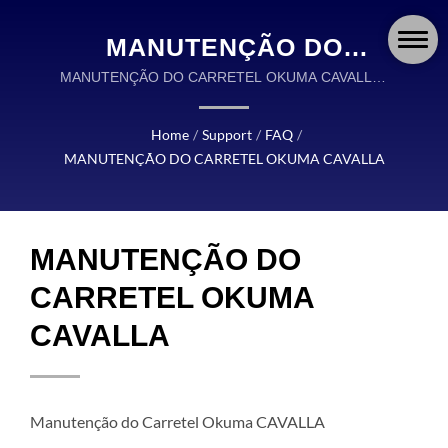
MANUTENÇÃO DO
CARRETEL OKUMA
MANUTENÇÃO DO CARRETEL OKUMA CAVALLA |
OKUMA FISHING É UM LÍDER GLOBAL NO DESIGN
CAVALLA | OKUMA
E FABRICAÇÃO DE ISCAS DE PESCA DE ALTA
Home
/
Support
/
FAQ
/
FISHING: CARRETILHAS,
QUALIDADE.
MANUTENÇÃO DO CARRETEL OKUMA CAVALLA
VARAS E ISCAS
PROJETADAS COM
MANUTENÇÃO DO
PRECISÃO PARA CADA
AVENTURA
CARRETEL OKUMA
CAVALLA
Manutenção do Carretel Okuma CAVALLA