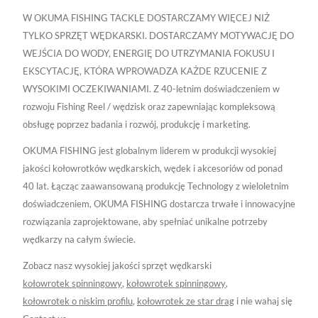
W OKUMA FISHING TACKLE DOSTARCZAMY WIĘCEJ NIŻ
TYLKO SPRZĘT WĘDKARSKI. DOSTARCZAMY MOTYWACJĘ DO
WEJŚCIA DO WODY, ENERGIĘ DO UTRZYMANIA FOKUSU I
EKSCYTACJĘ, KTÓRA WPROWADZA KAŻDE RZUCENIE Z
WYSOKIMI OCZEKIWANIAMI. Z 40-letnim doświadczeniem w
rozwoju Fishing Reel / wędzisk oraz zapewniając kompleksową
obsługę poprzez badania i rozwój, produkcję i marketing.
OKUMA FISHING jest globalnym liderem w produkcji wysokiej
jakości kołowrotków wędkarskich, wędek i akcesoriów od ponad
40 lat. Łącząc zaawansowaną produkcję Technology z wieloletnim
doświadczeniem, OKUMA FISHING dostarcza trwałe i innowacyjne
rozwiązania zaprojektowane, aby spełniać unikalne potrzeby
wędkarzy na całym świecie.
Zobacz nasz wysokiej jakości sprzęt wędkarski
kołowrotek spinningowy
,
kołowrotek spinningowy
,
kołowrotek o niskim profilu
,
kołowrotek ze star drag
i nie wahaj się