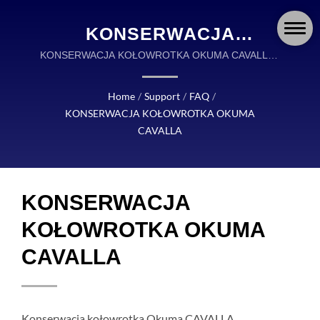
KONSERWACJA
KOŁOWROTKA OKUMA
KONSERWACJA KOŁOWROTKA OKUMA CAVALLA |
OKUMA FISHING TACKLE JEST GLOBALNYM
CAVALLA | OKUMA
LIDEREM W PROJEKTOWANIU I PRODUKCJI
Home
/
Support
/
FAQ
/
FISHING: PRECYZYJNIE
WYSOKIEJ JAKOŚCI AKCESORIÓW
KONSERWACJA KOŁOWROTKA OKUMA
WĘDKARSKICH.
ZAPROJEKTOWANE
CAVALLA
KOŁOWROTKI, WĘDKI I
AKCESORIA NA KAŻDĄ
KONSERWACJA
PRZYGODĘ
KOŁOWROTKA OKUMA
CAVALLA
Konserwacja kołowrotka Okuma CAVALLA