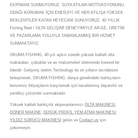
EKİPMANI SUNMUYORUZ. SUYA ATILMA MOTİVASYONUNU,
ODAĞI KORUMAK İÇİN ENERJİYİ VE HER ATILIŞA YÜKSEK
BEKLENTİLER KATAN HEYECANI SUNUYORUZ. 40 YILLIK
Fishing Reel / OLTA GELİŞİMİ DENEYİMİYLE AR-GE, ÜRETİM
VE PAZARLAMA YOLUYLA TAMAMLANMIŞ BİR HİZMET
SUNMAKTAYIZ.
OKUMA FISHING, 40 yılı aşkın süredir yüksek kaliteli olta
makaraları, çubuklar ve av malzemeleri üretiminde küresel bir
liderdir. Gelişmiş üretim Technology ile on yılların tecrübesini
birleştirerek, OKUMA FISHING, dünya genelindeki balıkçıların
benzersiz ihtiyaçlarını karşılamak için tasarlanmış dayanıklı ve
yenilikçi çözümler sunmaktadır.
Yüksek kaliteli balıkçılık ekipmanlarımızı
OLTA MAKİNESİ
,
DÖNER MAKİNE
,
DÜŞÜK PROFİL YEM ATMA MAKİNESİ
,
YILDIZ SÜRÜCÜ MAKİNESİ
görün ve
Contact us
için
çekinmeyin.