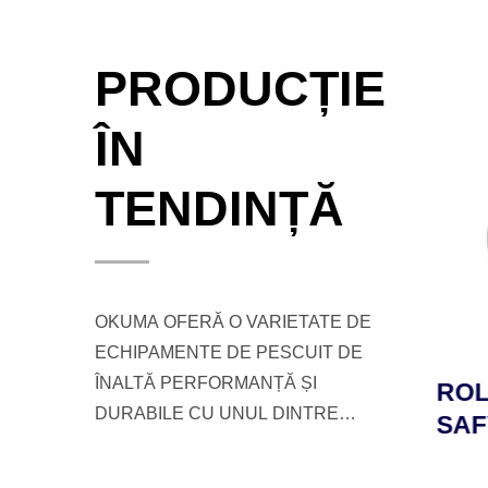
PRODUCȚIE
ÎN
TENDINȚĂ
OKUMA OFERĂ O VARIETATE DE
ECHIPAMENTE DE PESCUIT DE
ÎNALTĂ PERFORMANȚĂ ȘI
ROLA DE PESCUIT
ROLA
DURABILE CU UNUL DINTRE
LD
TESORO LDJ
SAF
CELE MAI BUNE SERVICII PENTRU
VER
CLIENȚI PENTRU PESCARI ȘI