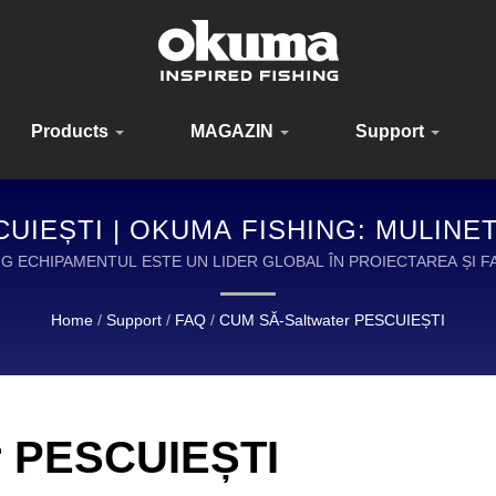
Products
MAGAZIN
Support
UIEȘTI | OKUMA FISHING: MULINET
TE CU PRECIZIE PENTRU FIECARE
HING ECHIPAMENTUL ESTE UN LIDER GLOBAL ÎN PROIECTAREA ȘI
ÎNALTĂ CALITATE.
Home
/
Support
/
FAQ
/
CUM SĂ-Saltwater PESCUIEȘTI
r PESCUIEȘTI