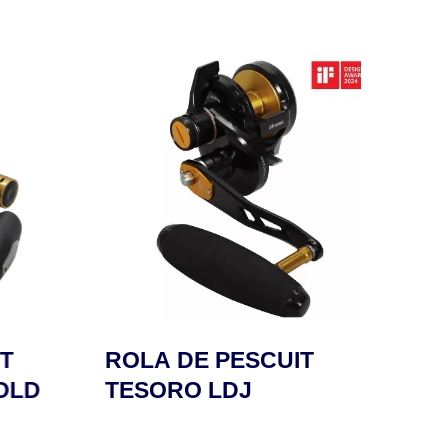
ROLA DE PESCUIT
ROLA
LD
TESORO LDJ
SAF
VER