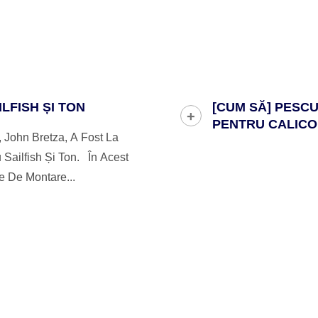
LFISH ȘI TON
[CUM SĂ] PESCU
PENTRU CALICO
John Bretza, A Fost La
Sailfish Și Ton. În Acest
e De Montare...