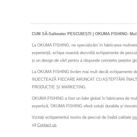
PESCUITORI LA NIVEL MONDIAL.
CUM SĂ-Saltwater PESCUIEȘTI | OKUMA FISHING: Muline
La OKUMA FISHING, ne specializăm în fabricarea mulinetelor d
experiență, echipa noastră dezvoltă echipamente de pescuit
și un design de vârf pentru a răspunde cerințelor piețelor 
La OKUMA FISHING livrăm mai mult decât echipament
INJECTEAZĂ FIECARE ARUNCAT CU AȘTEPTĂRI ÎNALTĂ.
PRODUCȚIE ȘI MARKETING.
OKUMA FISHING a fost un lider global în fabricarea de mul
expertiză, OKUMA FISHING oferă soluții durabile și inovatoa
Vizitați echipamentul nostru de pescuit de înaltă calitate
mu
să
Contact us
.