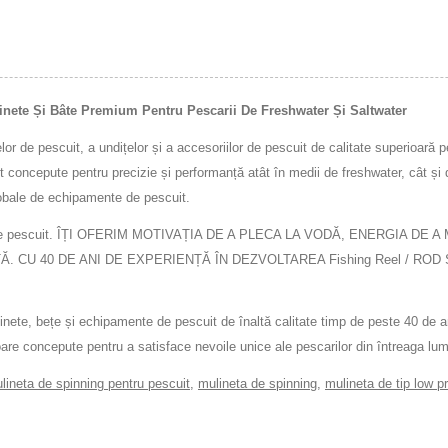
te Și Bâte Premium Pentru Pescarii De Freshwater Și Saltwater
e pescuit, a undițelor și a accesoriilor de pescuit de calitate superioară pen
 concepute pentru precizie și performanță atât în medii de freshwater, cât și
globale de echipamente de pescuit.
e de pescuit. ÎȚI OFERIM MOTIVAȚIA DE A PLECA LA VODĂ, ENERGIA D
 CU 40 DE ANI DE EXPERIENȚĂ ÎN DEZVOLTAREA Fishing Reel / ROD
inete, bețe și echipamente de pescuit de înaltă calitate timp de peste 40 de
re concepute pentru a satisface nevoile unice ale pescarilor din întreaga lu
lineta de spinning pentru pescuit
,
mulineta de spinning
,
mulineta de tip low pr