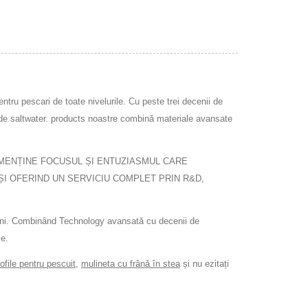
tru pescari de toate nivelurile. Cu peste trei decenii de
 de saltwater. products noastre combină materiale avansate
E A MENȚINE FOCUSUL ȘI ENTUZIASMUL CARE
 ȘI OFERIND UN SERVICIU COMPLET PRIN R&D,
 ani. Combinând Technology avansată cu decenii de
me.
ofile pentru pescuit
,
mulineta cu frână în stea
și nu ezitați