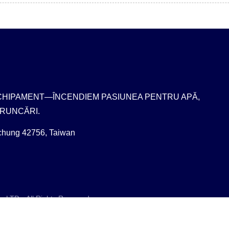
ECHIPAMENT—ÎNCENDIEM PASIUNEA PENTRU APĂ,
ARUNCĂRI.
ichung 42756, Taiwan
, LTD.
All Rights Reserved.