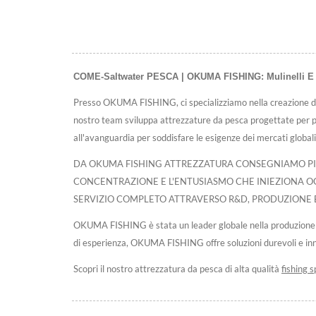
COME-Saltwater PESCA | OKUMA FISHING: Mulinelli E Ca
Presso OKUMA FISHING, ci specializziamo nella creazione di muli
nostro team sviluppa attrezzature da pesca progettate per pr
all'avanguardia per soddisfare le esigenze dei mercati globali
DA OKUMA FISHING ATTREZZATURA CONSEGNIAMO PIÙ 
CONCENTRAZIONE E L'ENTUSIASMO CHE INIEZIONA OGN
SERVIZIO COMPLETO ATTRAVERSO R&D, PRODUZIONE 
OKUMA FISHING è stata un leader globale nella produzione di
di esperienza, OKUMA FISHING offre soluzioni durevoli e inno
Scopri il nostro attrezzatura da pesca di alta qualità
fishing s