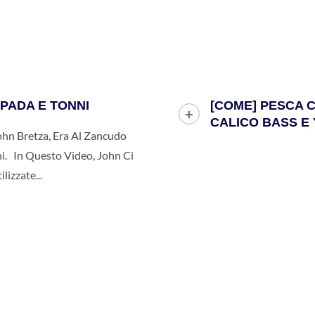
PADA E TONNI
[COME] PESCA C
CALICO BASS E
ohn Bretza, Era Al Zancudo
ni. In Questo Video, John Ci
izzate...