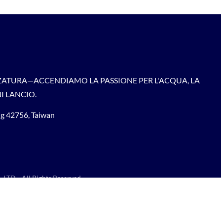
ATURA—ACCENDIAMO LA PASSIONE PER L'ACQUA, LA
I LANCIO.
ung 42756, Taiwan
 LTD.
All Rights Reserved.