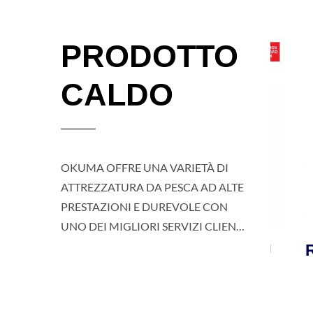
PRODOTTO
CALDO
OKUMA OFFRE UNA VARIETÀ DI
ATTREZZATURA DA PESCA AD ALTE
PRESTAZIONI E DUREVOLE CON
UNO DEI MIGLIORI SERVIZI CLIENTI
PER I PESCATORI E I PESCAIOLI IN
 SEA
ROTORE TESORO LDJ
ROTO
TUTTO IL MONDO.
PER JIGGING