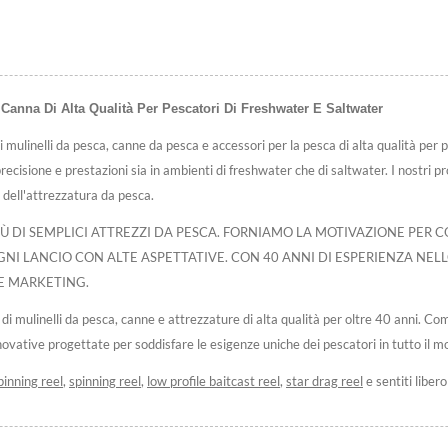
nna Di Alta Qualità Per Pescatori Di Freshwater E Saltwater
nelli da pesca, canne da pesca e accessori per la pesca di alta qualità per pescat
ecisione e prestazioni sia in ambienti di freshwater che di saltwater. I nostri 
 dell'attrezzatura da pesca.
DI SEMPLICI ATTREZZI DA PESCA. FORNIAMO LA MOTIVAZIONE PER CO
I LANCIO CON ALTE ASPETTATIVE. CON 40 ANNI DI ESPERIENZA NELLO 
E MARKETING.
 mulinelli da pesca, canne e attrezzature di alta qualità per oltre 40 anni. C
vative progettate per soddisfare le esigenze uniche dei pescatori in tutto il m
pinning reel
,
spinning reel
,
low profile baitcast reel
,
star drag reel
e sentiti libero