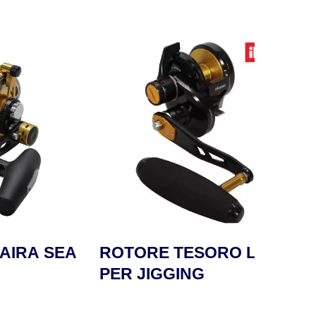
 SEA
ROTORE TESORO LDJ
ROT
PER JIGGING