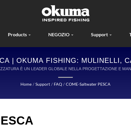
Products
NEGOZIO
Support
A | OKUMA FISHING: MULINELLI, 
ATI CON PRECISIONE PER OGNI A
REZZATURA È UN LEADER GLOBALE NELLA PROGETTAZIONE E MAN
QUALITÀ.
Home
/
Support
/
FAQ
/
COME-Saltwater PESCA
PESCA