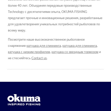
более 40 лет. Объединяя передовые производственные
Technology с десятилетиями опыта, OKUMA FISHING
предлагает прочные и инновационные решения, разработанные
для удовлетворения уникальных потребностей рыболовов по
всему миру.
Посмотрите наше высококачественное рыболовное
снаряжение
катушка для спиннинга
,
катушка для спиннинга
,
катушка с низким профилем
,
катушка со звездным тормозом
и
не стесняйтесь
Contact us
.