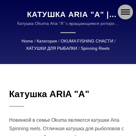
КАТУШКА ARIA "A" |
OKUMA FISHING:
Катушка Okuma Aria "A" с вращающимся ротором-
Cyclonic Flow Technology-Коррозионно-стойкий
ПРОЧНЫЕ И НАДЕЖНЫЕ
корпус и ротор-Прецизионно обработанная
Home
/
Категория
/
OKUMA FISHING СНАСТИ
/
УСТРОЙСТВА ДЛЯ
латунная шестерня | OKUMA FISHING СНАСТИ
КАТУШКИ ДЛЯ РЫБАЛКИ
/
Spinning Reels
ЯВЛЯЮТСЯ ГЛОБАЛЬНЫМ ЛИДЕРОМ В ДИЗАЙНЕ
РЫБОЛОВОВ ПО ВСЕМУ
И ПРОИЗВОДСТВЕ ВЫСОКОКАЧЕСТВЕННЫХ
МИРУ
РЫБОЛОВНЫХ СНАСТЕЙ.
Катушка ARIA "A"
Новинкой в семье Okuma являются катушки Aria
Spinning reels. Отличная катушка для рыболовов с