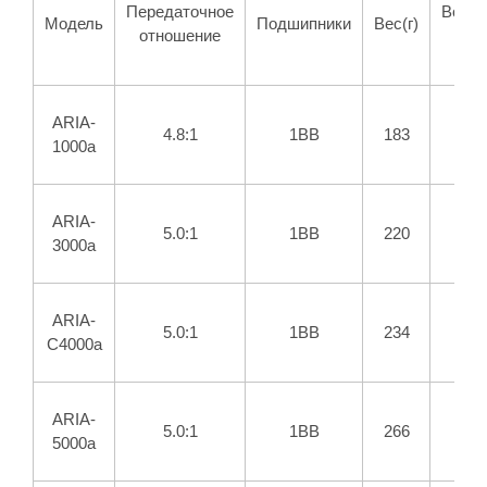
Передаточное
Восст
Модель
Подшипники
Вес(г)
отношение
ле
ARIA-
4.8:1
1BB
183
1000a
ARIA-
5.0:1
1BB
220
3000a
ARIA-
5.0:1
1BB
234
C4000a
ARIA-
5.0:1
1BB
266
5000a