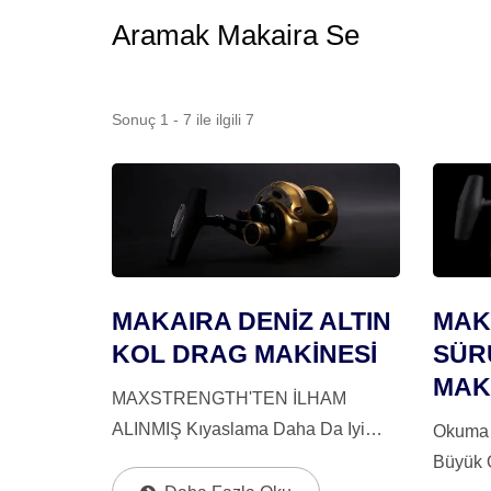
Aramak Makaira Se
Sonuç 1 - 7 ile ilgili 7
MAKAIRA DENİZ ALTIN
MAK
KOL DRAG MAKİNESİ
SÜR
MAK
MAXSTRENGTH'TEN İLHAM
ALINMIŞ Kıyaslama Daha Da Iyi
Okuma 
Hale Geldi! Yepyeni Okuma Makaira
Büyük O
SEA Gold İkili Sürükleme Kamerası