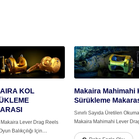
AIRA KOL
Makaira Mahimahi 
ÜKLEME
Sürükleme Makara
ARASI
Sınırlı Sayıda Üretilen Okum
Makaira Mahimahi Lever Dra
Makaira Lever Drag Reels
Makara'sını Tanıtıyoruz – Su
yun Balıkçılığı Için
Üzerinde Hassasiyet, Güç Ve 