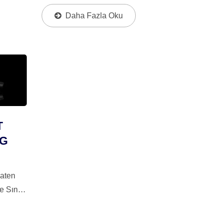
Siyah Anodizasyon Özelliklerine
ai
Sahiptir. Karbonit Çift Kuvvetli
Daha Fazla Oku
Sürükleme Sistemi, Yüksek Kaliteli
Sürükleme Basıncını, Verimliliği...
T
AG
aten
 Sınırlı
arı
h