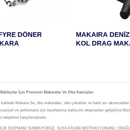
RE DÖNER
MAKAIRA DENİZ A
ARA
KOL DRAG MAKA
alıkçılar İçin Premium Makaralar Ve Olta Kamışları
alitede Makaira Se, olta makaraları, olta çubukları ve balık avı aksesuarlar
asiyet ve performans için tasarlanmış balıkçılık ekipmanları geliştiriyor.Biz
n taleplerini karşılamaktadır.
ÇILIK EKİPMANI SUNMUYORUZ. SUYA ATILMA MOTİVASYONUNU, ODAĞI