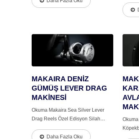
Daha Fazla Oku
Mükemme
Avantajı'nı Tanıtıyoruz: Standart
Balığı V
Sürükleme Kamerası, En Yüksek
Gelişmi
Durdurma...
Patente
MAKAIRA DENİZ
MAK
GÜMÜŞ LEVER DRAG
KAR
MAKİNESİ
AVL
MAK
Okuma Makaira Sea Silver Lever
Drag Reels Özel Edisyon Silah
Okuma 
Dumanı Ve Gümüş Anodizasyon
Köpekba
Özelliklerine Sahiptir. Karbonit Çift
Daha Fazla Oku
Tanıtıy