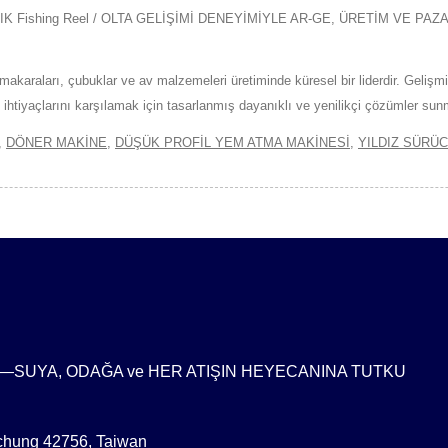
K Fishing Reel / OLTA GELİŞİMİ DENEYİMİYLE AR-GE, ÜRETİM VE P
karaları, çubuklar ve av malzemeleri üretiminde küresel bir liderdir. Gelişmiş 
tiyaçlarını karşılamak için tasarlanmış dayanıklı ve yenilikçi çözümler sun
,
DÖNER MAKİNE
,
DÜŞÜK PROFİL YEM ATMA MAKİNESİ
,
YILDIZ SÜRÜ
ruz—SUYA, ODAĞA ve HER ATIŞIN HEYECANINA TUTKU
ichung 42756, Taiwan