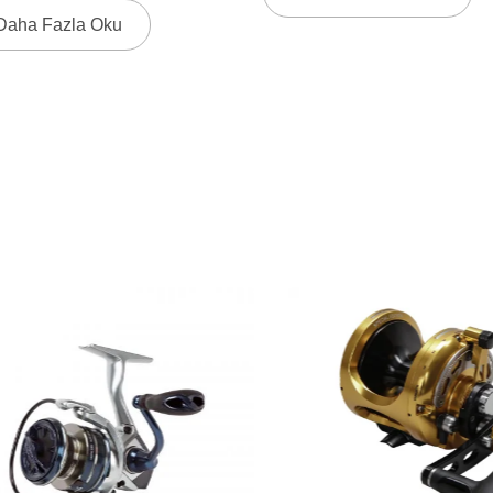
Anodize Alüminyum Çerçeve
 Platformlardan Köpekbalığı
Daha Fazla Oku
Üzerinde Deniz Kadar...
 Balıkçılar Için Nihai Çözüm.
..