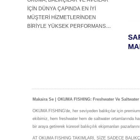
İÇİN DÜNYA ÇAPINDA EN İYİ
MÜŞTERİ HİZMETLERİNDEN
BİRİYLE YÜKSEK PERFORMANS
VE DAYANIKLI BALIKÇILIK
LTIN
TESORO LDJ JİG
SAFY
EKİPMANLARI SUNAR.
ASI
MAKARASI
MAK
Makaira Se | OKUMA FISHING: Freshwater Ve Saltwater B
OKUMA FISHING'de, her seviyeden balıkçılar için premium k
ekibimiz, hem freshwater hem de saltwater ortamlarında hass
bir araya getirerek küresel balıkçılık ekipmanları pazarlarını
AT OKUMA FISHING TAKIMLARI, SİZE SADECE BALIK