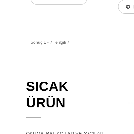
Kuvvetli Sürükleme Sistemi, Yüksek
Tabanlı
Kaliteli Sürükleme Basıncını,...
Avlayan
Hassas.
Sonuç 1 - 7 ile ilgili 7
SICAK
ÜRÜN
OKUMA, BALIKÇILAR VE AVCILAR