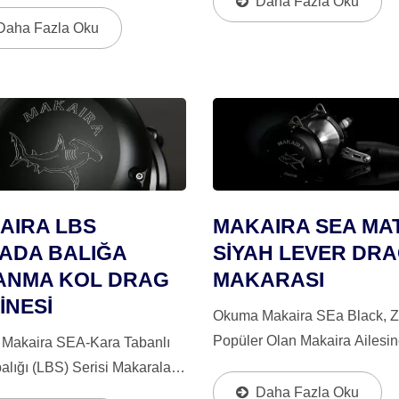
ldir; Kılıçbalığı, Büyük Ton
Daha Fazla Oku
Talep Eden Balıkçılar Için Nih
e Köpekbalıkları Için Idealdir.
Daha Fazla Oku
Makara. Bu Sınırlı Sayıda...
ş, Benzersiz Ve Sayısız
...
AIRA LBS
MAKAIRA SEA MA
ADA BALIĞA
SİYAH LEVER DR
ANMA KOL DRAG
MAKARASI
İNESİ
Okuma Makaira SEa Black, Z
Popüler Olan Makaira Ailesine
Makaira SEA-Kara Tabanlı
Bir Eştir. Gümüşle Işlenmiş S
lığı (LBS) Serisi Makaraları
Yüzgeçli Ton Balığı, Mat Siya
oruz – Kıyıdan Veya Kara
Daha Fazla Oku