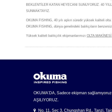
BEKLENTİLER KATAN HEYECANI SUNUYORUZ. 40 YILLI
SUNMAKTAYIZ.
OKUMA FISHING, 40 yılı aşkın süredir yüksek kaliteli olta ma
OKUMA FISHING, dünya genelindeki balıkçıların benzersiz ih
Yüksek kaliteli balıkçılık ekipmanlarımızı
OLTA MAKİNESİ
OKUMA'DA, Sadece ekipman sağlamıyo
AŞILIYORUZ.
No. 11, Sec 3, Chungshan Rd., Tanzi, Ta