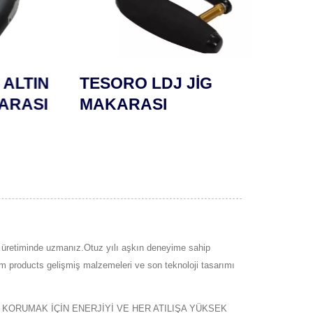
LTIN
TESORO LDJ JİG
SAF
RASI
MAKARASI
MAK
ı üretiminde uzmanız.Otuz yılı aşkın deneyime sahip
im products gelişmiş malzemeleri ve son teknoloji tasarımı
 KORUMAK İÇİN ENERJİYİ VE HER ATILIŞA YÜKSEK