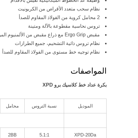
وظيفة عد الخطوط الميكانيكية تقيس بالأقدام
نظام سحب متعدد الأقراص من الكربونيت
2 محامل كروية من الفولاذ المقاوم للصدأ
تروس نحاسية مقطوعة بالآلة ومتينة
مقبض Ergo Grip مع ذراع مقبض من الألمنيوم المؤكسد
نظام تروس ذاتية التشحيم، جميع الطرازات
نظام توجيه خط مستوى من الفولاذ المقاوم للصدأ
المواصفات
بكرة عداد خط كلاسيك برو XPD
الموديل
نسبة التروس
محامل
2BB
5.1:1
XPD-20Da