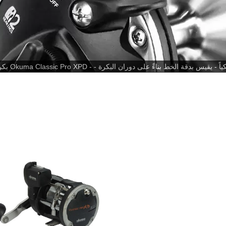
نظام تروس SPEED LOC PINION