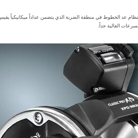
ميز بكرات عد الخطوط Okuma Classic Pro XPD بنظام عد الخطوط في منطقة الضربة الذي يتضمن عدادا