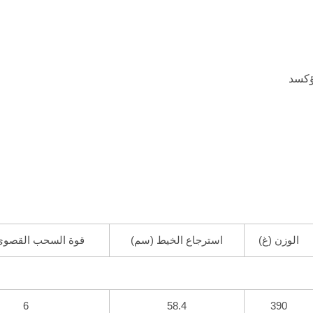
الوزن (غ)
استرجاع الخيط (سم)
قوة السحب القصوى
6
58.4
390