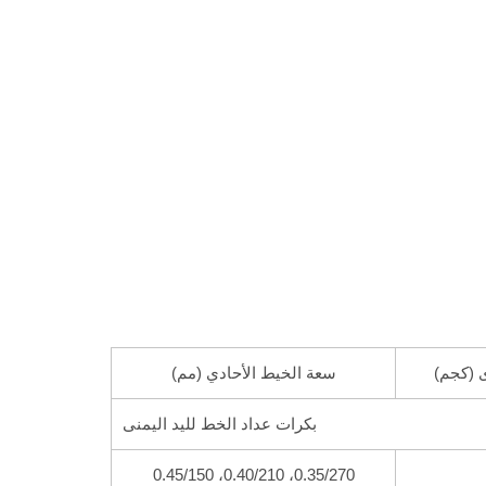
 (كجم)
سعة الخيط الأحادي (مم)
بكرات عداد الخط لليد اليمنى
0.35/270، 0.40/210، 0.45/150