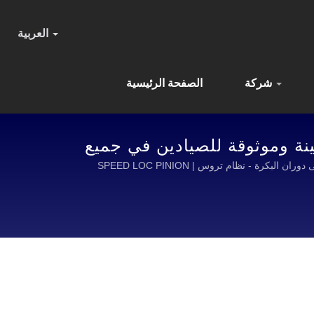
العربية
شركة
الصفحة الرئيسية
CLASSIC PRO XPD | OKUMA: معدات متينة وموثوقة للصيادين في جميع
بكرة عد الخطوط Okuma Classic Pro XPD - نظام عد الخطوط في منطقة الضربة يتضمن عداداً ميكانيكياً - يقيس بدقة الخط بناءً على دوران البكرة - نظام تروس SPEED LOC PINION |