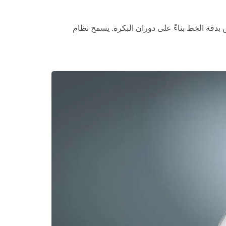
ً ميكانيكياً يقيس بدقة الخط بناءً على دوران البكرة. يسمح نظام