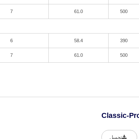
7
61.0
500
6
58.4
390
7
61.0
500
Classic-Pr
تحميل