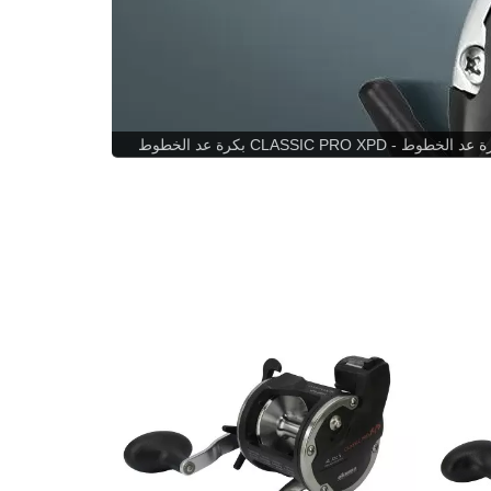
بكرة عد الخطوط CLASSIC PRO XPD - بكرة عد الخطوط Okuma Classic Pro XPD - نظام عد الخطوط في منطقة الضربة يتضمن عداداً ميكانيكياً - يقيس بدقة الخط بناءً على دوران البكرة -