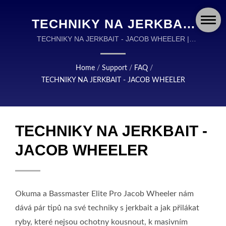
TECHNIKY NA JERKBAIT
- JACOB WHEELER |
TECHNIKY NA JERKBAIT - JACOB WHEELER |
OKUMA FISHING VYBAVENÍ JE SVĚTOVÝM
OKUMA FISHING:
LÍDREM V NAVRŽENÍ A VÝROBĚ VYSOCE
Home
/
Support
/
FAQ
/
PŘESNĚ NAVRŽENÉ
KVALITNÍHO RYBÁŘSKÉHO VYBAVENÍ.
TECHNIKY NA JERKBAIT - JACOB WHEELER
NAVIJÁKY, PRUTY A
VYBAVENÍ PRO KAŽDÉ
TECHNIKY NA JERKBAIT -
DOBRODRUŽSTVÍ
JACOB WHEELER
Okuma a Bassmaster Elite Pro Jacob Wheeler nám
dává pár tipů na své techniky s jerkbait a jak přilákat
ryby, které nejsou ochotny kousnout, k masivním