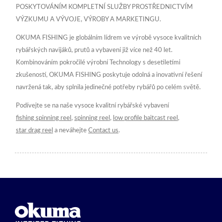
POSKYTOVÁNÍM KOMPLETNÍ SLUŽBY PROSTŘEDNICTVÍM
VÝZKUMU A VÝVOJE, VÝROBY A MARKETINGU.
OKUMA FISHING je globálním lídrem ve výrobě vysoce kvalitních
rybářských navijáků, prutů a vybavení již více než 40 let.
Kombinováním pokročilé výrobní Technology s desetiletími
zkušeností, OKUMA FISHING poskytuje odolná a inovativní řešení
navržená tak, aby splnila jedinečné potřeby rybářů po celém světě.
Podívejte se na naše vysoce kvalitní rybářské vybavení
fishing spinning reel
,
spinning reel
,
low profile baitcast reel
,
star drag reel
a neváhejte
Contact us
.