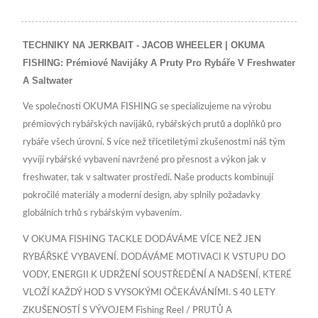
TECHNIKY NA JERKBAIT - JACOB WHEELER | OKUMA
FISHING: Prémiové Navijáky A Pruty Pro Rybáře V Freshwater
A Saltwater
Ve společnosti OKUMA FISHING se specializujeme na výrobu
prémiových rybářských navijáků, rybářských prutů a doplňků pro
rybáře všech úrovní. S více než třicetiletými zkušenostmi náš tým
vyvíjí rybářské vybavení navržené pro přesnost a výkon jak v
freshwater, tak v saltwater prostředí. Naše products kombinují
pokročilé materiály a moderní design, aby splnily požadavky
globálních trhů s rybářským vybavením.
V OKUMA FISHING TACKLE DODÁVÁME VÍCE NEŽ JEN
RYBÁŘSKÉ VYBAVENÍ. DODÁVÁME MOTIVACI K VSTUPU DO
VODY, ENERGII K UDRŽENÍ SOUSTŘEDĚNÍ A NADŠENÍ, KTERÉ
VLOŽÍ KAŽDÝ HOD S VYSOKÝMI OČEKÁVÁNÍMI. S 40 LETY
ZKUŠENOSTÍ S VÝVOJEM Fishing Reel / PRUTŮ A