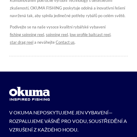
Kombinováním pokročilé výrobní Technology s desetiletími
zkušeností, OKUMA FISHING poskytuje odolná a inovativní řešení
navržená tak, aby splnila jedinečné potřeby rybářů po celém světě.
Podívejte se na naše vysoce kvalitní rybářské vybavení
fishing spinning reel
,
spinning reel
,
low profile baitcast reel
,
star drag reel
a neváhejte
Contact us
.
V OKUMA NEPOSKYTUJEME JEN VYBAVENÍ—
ROZPALUJEME VÁŠNĚ PRO VODU, SOUSTŘEDĚNÍ A
VZRUŠENÍ Z KAŽDÉHO HODU.