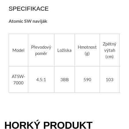
SPECIFIKACE
Atomic SW naviják
Zpětný
Ma
Převodový
Hmotnost
Model
Ložiska
výtah
t
poměr
(g)
(cm)
sí
ATSW-
4.5:1
3BB
590
103
7000
HORKÝ PRODUKT