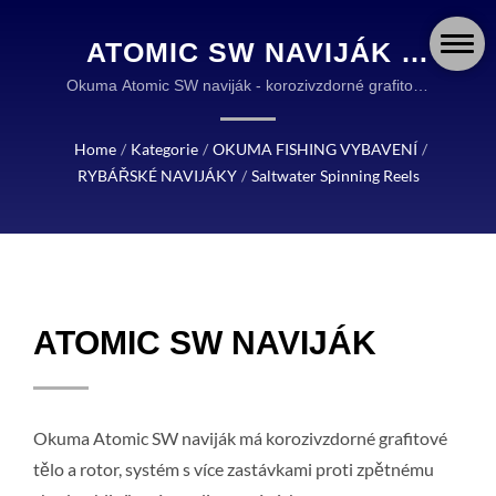
ATOMIC SW NAVIJÁK |
OKUMA FISHING:
Okuma Atomic SW naviják - korozivzdorné grafitové
tělo a rotor - systém s více zastávkami proti
ODOLNÉ A SPOLEHLIVÉ
zpětnému chodu - hliníková anodizovaná cívka |
Home
/
Kategorie
/
OKUMA FISHING VYBAVENÍ
/
VYBAVENÍ PRO RYBÁŘE
OKUMA FISHING VYBAVENÍ JE SVĚTOVÝM
RYBÁŘSKÉ NAVIJÁKY
/
Saltwater Spinning Reels
LÍDREM V NAVRŽENÍ A VÝROBĚ VYSOCE
PO CELÉM SVĚTĚ
KVALITNÍHO RYBÁŘSKÉHO VYBAVENÍ.
ATOMIC SW NAVIJÁK
Okuma Atomic SW naviják má korozivzdorné grafitové
tělo a rotor, systém s více zastávkami proti zpětnému