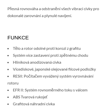
Přesná rovnováha a odstranění všech vibrací cívky pro
dokonalé zarovnání a plynulé navíjení.
FUNKCE
Tělo a rotor odolné proti korozi z grafitu
Systém více zastavení proti zpětnému chodu
Hliníková anodizovaná cívka
Vícediskové, japonské olejované filcové podložky
RESII: Počítačem vyvážený systém vyrovnávání
rotoru
EFR II: Systém rovnoměrného toku s válcem
ABS Tvarová rukojeť
Grafitová náhradní cívka