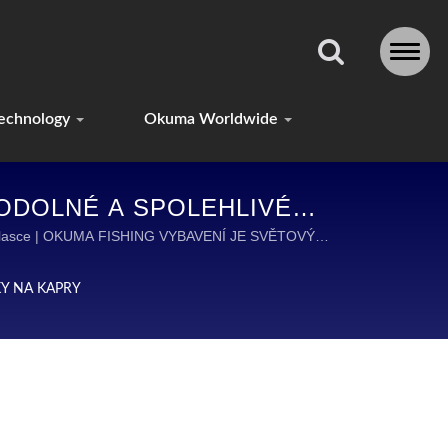
echnology
Okuma Worldwide
 ODOLNÉ A SPOLEHLIVÉ
ĚTĚ
ním vlasce | OKUMA FISHING VYBAVENÍ JE SVĚTOVÝM
AVENÍ.
KY NA KAPRY