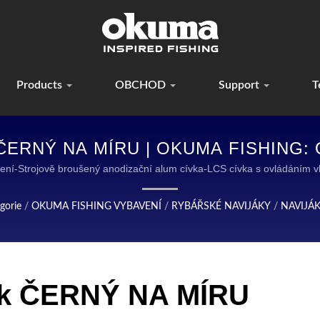
Products
OBCHOD
Support
T
ČERNÝ NA MÍRU | OKUMA FISHING:
BAVENÍ PRO RYBÁŘE PO CELÉM SV
aření-Strojově broušený anodizační alum cívka-LCS cívka s ovládá
M V NAVRŽENÍ A VÝROBĚ VYSOCE KVALITNÍHO RYBÁŘSKÉHO VYB
gorie
/
OKUMA FISHING VYBAVENÍ
/
RYBÁŘSKÉ NAVIJÁKY
/
NAVIJÁ
ják ČERNÝ NA MÍRU