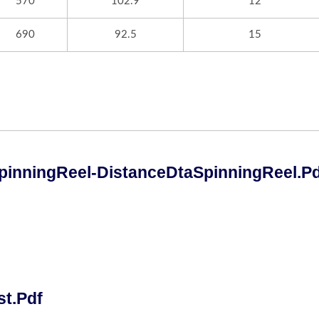
570
102.9
12
690
92.5
15
inningReel-DistanceDtaSpinningReel.p
st.pdf