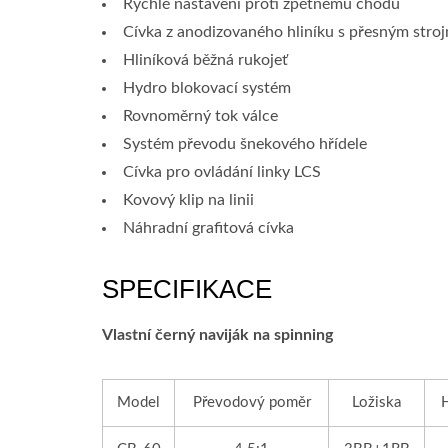
Rychlé nastavení proti zpětnému chodu
Cívka z anodizovaného hliníku s přesným stro
Hliníková běžná rukojeť
Hydro blokovací systém
Rovnoměrný tok válce
Systém převodu šnekového hřídele
Cívka pro ovládání linky LCS
Kovový klip na linii
Náhradní grafitová cívka
SPECIFIKACE
Vlastní černý naviják na spinning
Model
Převodový poměr
Ložiska
H