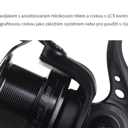
vijákem s anodizovaným hliníkovým tělem a cívkou s LCS kontrol
 grafitovou cívkou jako záložním systémem nebo pro použití s rů