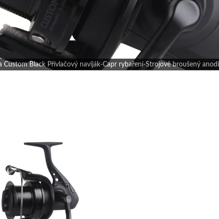
stom Black Přívlačový naviják-Capr rybaření-Strojově broušený anodiz