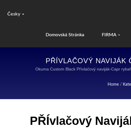
Česky
Domovská Stránka
FIRMA
PŘÍVLAČOVÝ NAVIJÁK 
VY
Okuma Custom Black Přívlačový naviják-Capr ryb
LÍDRE
Home
/
Kate
PŘÍvlačový Navi