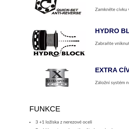
Zamkněte cívku 
HYDRO B
Zabraňte vniknut
EXTRA CÍ
Záložní systém n
FUNKCE
3 +1 ložiska z nerezové oceli