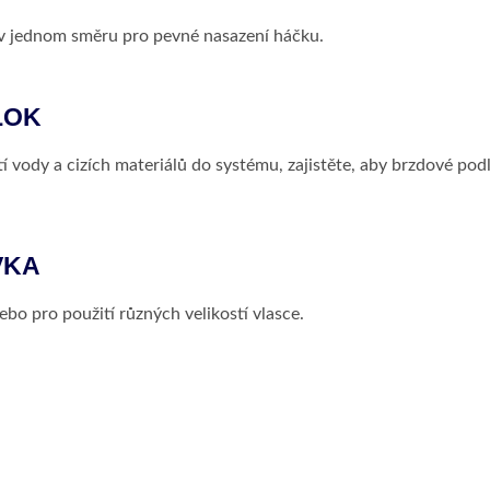
v jednom směru pro pevné nasazení háčku.
LOK
í vody a cizích materiálů do systému, zajistěte, aby brzdové po
VKA
ebo pro použití různých velikostí vlasce.