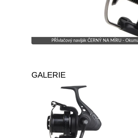
PŘÍvlačový naviják ČERNÝ NA MÍRU - Okuma Cu
GALERIE