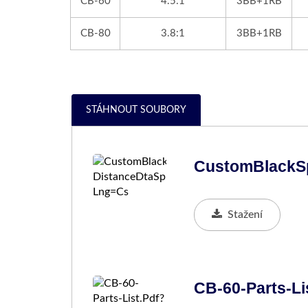
CB-60
4.5:1
3BB+1RB
CB-80
3.8:1
3BB+1RB
STÁHNOUT SOUBORY
CustomBlackSp
Stažení
CB-60-Parts-Li