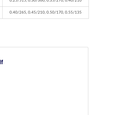
0.25/515, 0.30/360, 0.35/270, 0.40/210
0.40/265, 0.45/210, 0.50/170, 0.55/135
df