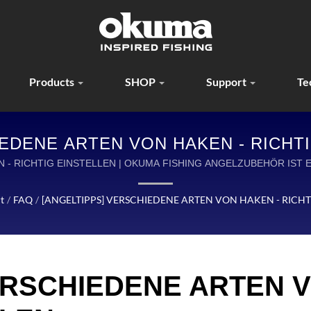
Products
SHOP
Support
Te
EDENE ARTEN VON HAKEN - RICHT
EFERTIGTE ROLLEN, RUTEN UND A
 - RICHTIG EINSTELLEN | OKUMA FISHING ANGELZUBEHÖR IST 
HERSTELLUNG VON HOCHWERTIGEM ANGELZUBEHÖR.
ABENTEUER
t
/
FAQ
/
[ANGELTIPPS] VERSCHIEDENE ARTEN VON HAKEN - RICHT
ERSCHIEDENE ARTEN V