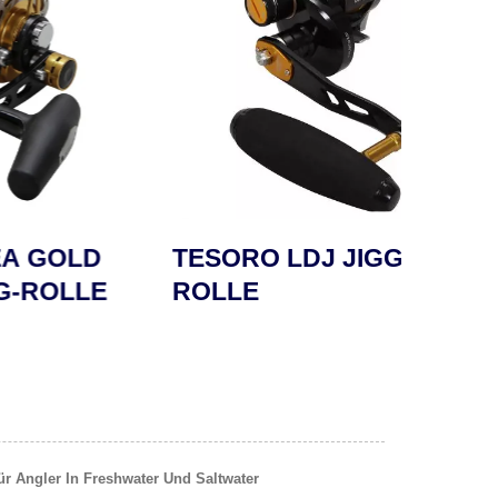
LD
TESORO LDJ JIGGING-
SAF
LLE
ROLLE
ngler In Freshwater Und Saltwater