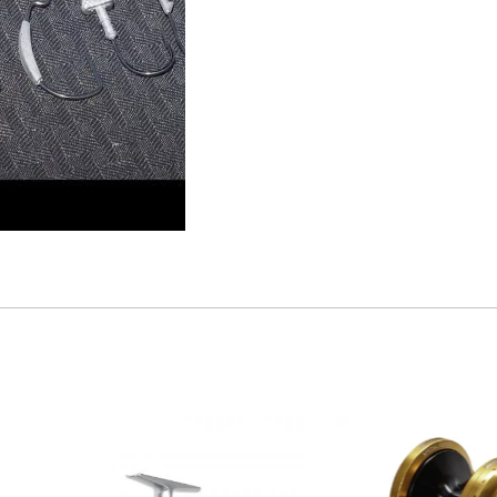
PPS] VERSCHIEDENE ARTEN VON HAKEN - RICHTIG EINSTEL