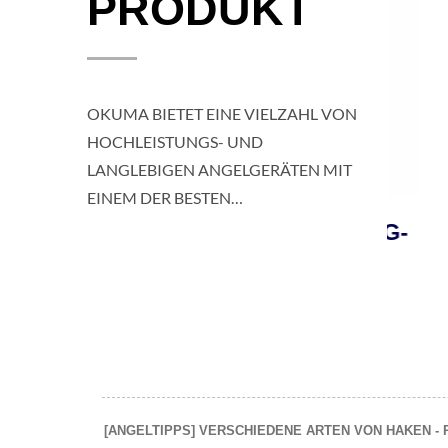
PRODUKT
OKUMA BIETET EINE VIELZAHL VON
HOCHLEISTUNGS- UND
LANGLEBIGEN ANGELGERÄTEN MIT
EINEM DER BESTEN
KUNDENDIENSTE FÜR ANGLER UND
LD
TESORO LDJ JIGGING-
SAFY
FISCHER WELTWEIT.
LE
ROLLE
[ANGELTIPPS] VERSCHIEDENE ARTEN VON HAKEN - RICH