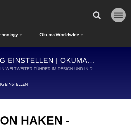
chnology
Okuma Worldwide
IG EINSTELLEN | OKUMA
NGELZUBEHÖR FÜR JEDES
EIN WELTWEITER FÜHRER IM DESIGN UND IN DER
IG EINSTELLEN
ON HAKEN -