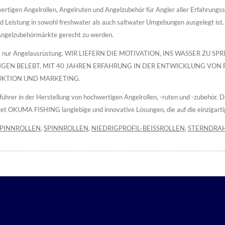
tigen Angelrollen, Angelruten und Angelzubehör für Angler aller Erfahrungsstu
d Leistung in sowohl freshwater als auch saltwater Umgebungen ausgelegt ist. 
Angelzubehörmärkte gerecht zu werden.
s nur Angelausrüstung. WIR LIEFERN DIE MOTIVATION, INS WASSER ZU S
N BELEBT. MIT 40 JAHREN ERFAHRUNG IN DER ENTWICKLUNG VON Fish
UKTION UND MARKETING.
hrer in der Herstellung von hochwertigen Angelrollen, -ruten und -zubehör. Du
et OKUMA FISHING langlebige und innovative Lösungen, die auf die einzigarti
SPINNROLLEN
,
SPINNROLLEN
,
NIEDRIGPROFIL-BEISSROLLEN
,
STERNDRA