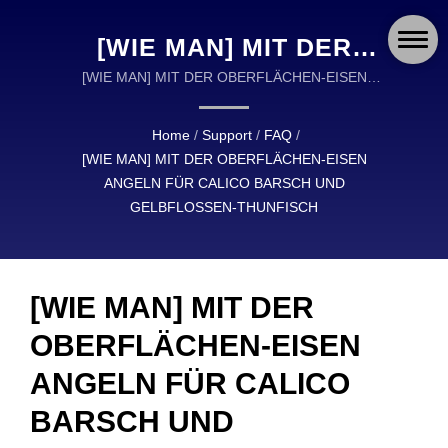
[WIE MAN] MIT DER
OBERFLÄCHEN-EISEN
[WIE MAN] MIT DER OBERFLÄCHEN-EISEN
ANGELN FÜR CALICO BARSCH UND
ANGELN FÜR CALICO
GELBFLOSSEN-THUNFISCH | OKUMA FISHING
Home
/
Support
/
FAQ
/
BARSCH UND
ANGELZUBEHÖR IST EIN WELTWEITER FÜHRER
[WIE MAN] MIT DER OBERFLÄCHEN-EISEN
IM DESIGN UND IN DER HERSTELLUNG VON
GELBFLOSSEN-
ANGELN FÜR CALICO BARSCH UND
HOCHWERTIGEM ANGELZUBEHÖR.
GELBFLOSSEN-THUNFISCH
THUNFISCH | OKUMA
FISHING:
PRÄZISIONSGEFERTIGTE
[WIE MAN] MIT DER
ROLLEN, RUTEN UND
OBERFLÄCHEN-EISEN
ANGELZUBEHÖR FÜR
ANGELN FÜR CALICO
JEDES ABENTEUER
BARSCH UND