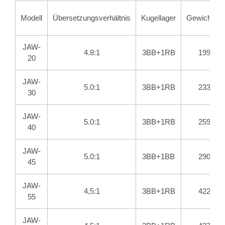
Modell
Übersetzungsverhältnis
Kugellager
Gewicht(g)
JAW-
4.8:1
3BB+1RB
199
20
JAW-
5.0:1
3BB+1RB
233
30
JAW-
5.0:1
3BB+1RB
259
40
JAW-
5.0:1
3BB+1BB
290
45
JAW-
4,5:1
3BB+1RB
422
55
JAW-