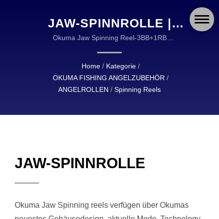
JAW-SPINNROLLE |
OKUMA FISHING:
Okuma Jaw Spinning Reel-3BB+1RB
Edelstahlkugellager-Cyclonic Flow Rotor | OKUMA
LANGLEBIGE UND
FISHING ANGELZUBEHÖR IST EIN WELTWEITER
Home
/
Kategorie
/
ZUVERLÄSSIGE
FÜHRER IM DESIGN UND IN DER HERSTELLUNG
OKUMA FISHING ANGELZUBEHÖR
/
VON HOCHWERTIGEM ANGELZUBEHÖR.
AUSRÜSTUNG FÜR
ANGELROLLEN
/
Spinning Reels
ANGLER WELTWEIT
JAW-SPINNROLLE
Okuma Jaw Spinning reels verfügen über Okumas
neuestes Gehäusedesign, aktuelle Mode, Technology