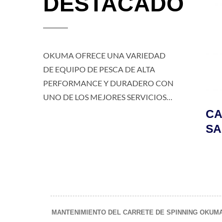
DESTACADO
OKUMA OFRECE UNA VARIEDAD
DE EQUIPO DE PESCA DE ALTA
PERFORMANCE Y DURADERO CON
UNO DE LOS MEJORES SERVICIOS
AL CLIENTE PARA PESCADORES Y
CARRETE DE JIGGING
CARR
ANGLERS EN TODO EL MUNDO.
VA
TESORO LDJ
SAF
LD
MANTENIMIENTO DEL CARRETE DE SPINNING OKUMA ITX 