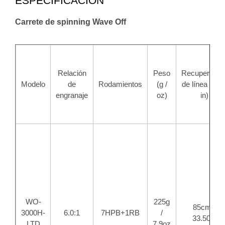
ESPECIFICACIÓN
Carrete de spinning Wave Off
Relación
Peso
Recuperació
Modelo
de
Rodamientos
(g /
de línea (cm 
engranaje
oz)
in)
WO-
225g
85cm /
3000H-
6.0:1
7HPB+1RB
/
33.50in
LTD
7.9oz