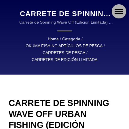
CARRETE DE SPINNING
WAVE OFF URBAN
Carrete de Spinning Wave Off (Edición Limitada) |
OKUMA FISHING APAREJOS ES UN LÍDER
FISHING (EDICIÓN
GLOBAL EN EL DISEÑO Y FABRICACIÓN DE
Home
/
Categoría
/
LIMITADA) | OKUMA
APAREJOS DE PESCA DE ALTA CALIDAD.
OKUMA FISHING ARTÍCULOS DE PESCA
/
FISHING: EQUIPOS
CARRETES DE PESCA
/
CARRETES DE EDICIÓN LIMITADA
DURADEROS Y
CONFIABLES PARA
PESCADORES EN TODO
EL MUNDO
CARRETE DE SPINNING
WAVE OFF URBAN
FISHING (EDICIÓN