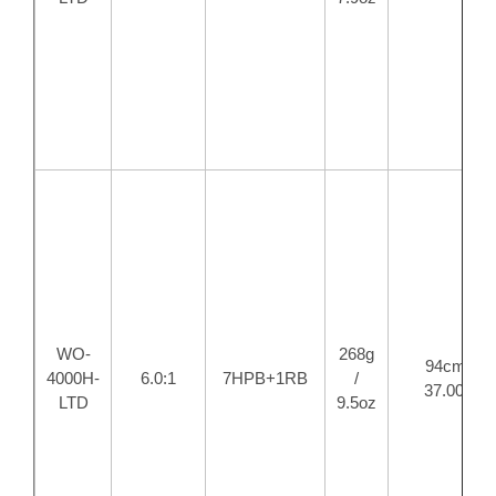
WO-
268g
94cm /
4000H-
6.0:1
7HPB+1RB
/
37.00in
LTD
9.5oz