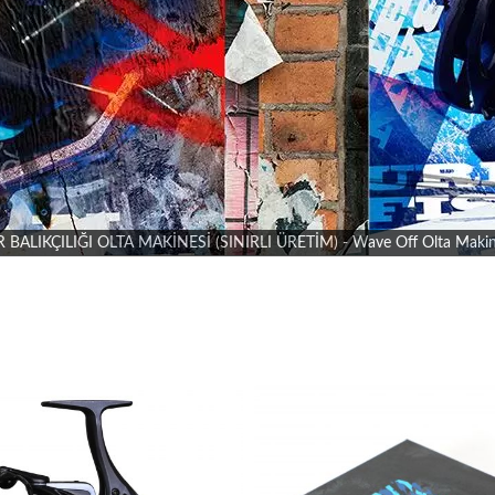
ALIKÇILIĞI OLTA MAKİNESİ (SINIRLI ÜRETİM) - Wave Off Olta Makinesi