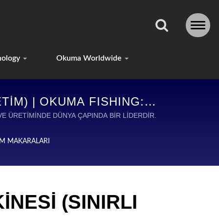
nology
Okuma Worldwide
ETİM) | OKUMA FISHING:
VENILIR EKIPMAN
MI VE ÜRETİMİNDE DÜNYA ÇAPINDA BİR LİDERDİR.
TİM MAKARALARI
NESİ (SINIRLI