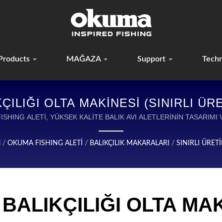
Products
MAĞAZA
Support
Tech
ILIĞI OLTA MAKİNESİ (SINIRLI ÜR
BALIKÇILAR İÇIN DAYANIKLI VE GÜ
KUMA FISHING ALETİ, YÜKSEK KALİTE BALIK AVI ALETLERİNİN TASARI
i
/
OKUMA FISHING ALETİ
/
BALIKÇILIK MAKARALARI
/
SINIRLI ÜRE
BALIKÇILIĞI OLTA MAKİ