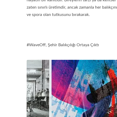
hayatın bir kanıtıdır. Bireylerin tarzı ya da kentse
zaten sınırlı üretimdir, ancak zamanla her balıkçı
ve spora olan tutkusunu bırakarak.
#WaveOff, Şehir Balıkçılığı Ortaya Çıktı