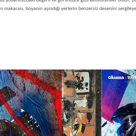
l su yollarımızdaki değerli ve görünüşte gizli ekosistemler olsun, 
nın makarası, boyanın aşındığı yerlerin benzersiz desenini sergile