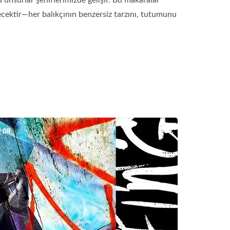
bu unsurlar şehirlerimizde gelişir. Bu makaralar
yecektir—her balıkçının benzersiz tarzını, tutumunu