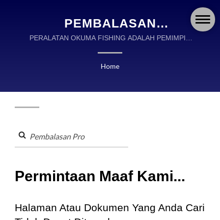
PEMBALASAN
PRODICARI | OKUMA
PERALATAN OKUMA FISHING ADALAH PEMIMPIN
GLOBAL DALAM DESAIN DAN PEMBUATAN
FISHING TACKLE CO.,
PERALATAN MEMANCING BERKUALITAS TINGGI.
Home
LTD.
Permintaan Maaf Kami...
Halaman Atau Dokumen Yang Anda Cari