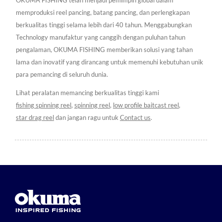
OKUMA FISHING telah menjadi pemimpin global dalam
memproduksi reel pancing, batang pancing, dan perlengkapan
berkualitas tinggi selama lebih dari 40 tahun. Menggabungkan
Technology manufaktur yang canggih dengan puluhan tahun
pengalaman, OKUMA FISHING memberikan solusi yang tahan
lama dan inovatif yang dirancang untuk memenuhi kebutuhan unik
para pemancing di seluruh dunia.
Lihat peralatan memancing berkualitas tinggi kami
fishing spinning reel
,
spinning reel
,
low profile baitcast reel
,
star drag reel
dan jangan ragu untuk
Contact us
.