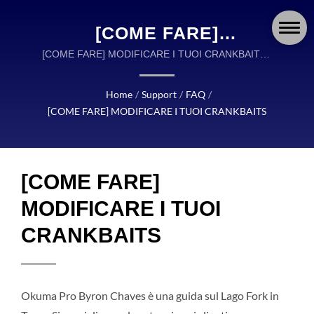
[COME FARE]
MODIFICARE I TUOI
[COME FARE] MODIFICARE I TUOI CRANKBAITS |
OKUMA FISHING ATTREZZATURA È UN LEADER
CRANKBAITS | OKUMA
GLOBALE NELLA PROGETTAZIONE E
Home
/
Support
/
FAQ
/
FISHING: MULINELLI,
MANIFATTURA DI ATTREZZATURA DA PESCA DI
[COME FARE] MODIFICARE I TUOI CRANKBAITS
ALTA QUALITÀ.
CANNA E ATTREZZATURA
PROGETTATI CON
[COME FARE]
PRECISIONE PER OGNI
AVVENTURA
MODIFICARE I TUOI
CRANKBAITS
Okuma Pro Byron Chaves è una guida sul Lago Fork in