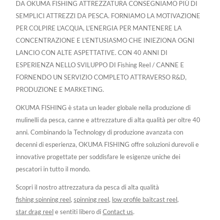
DA OKUMA FISHING ATTREZZATURA CONSEGNIAMO PIÙ DI
SEMPLICI ATTREZZI DA PESCA. FORNIAMO LA MOTIVAZIONE
PER COLPIRE L'ACQUA, L'ENERGIA PER MANTENERE LA
CONCENTRAZIONE E L'ENTUSIASMO CHE INIEZIONA OGNI
LANCIO CON ALTE ASPETTATIVE. CON 40 ANNI DI
ESPERIENZA NELLO SVILUPPO DI Fishing Reel / CANNE E
FORNENDO UN SERVIZIO COMPLETO ATTRAVERSO R&D,
PRODUZIONE E MARKETING.
OKUMA FISHING è stata un leader globale nella produzione di
mulinelli da pesca, canne e attrezzature di alta qualità per oltre 40
anni. Combinando la Technology di produzione avanzata con
decenni di esperienza, OKUMA FISHING offre soluzioni durevoli e
innovative progettate per soddisfare le esigenze uniche dei
pescatori in tutto il mondo.
Scopri il nostro attrezzatura da pesca di alta qualità
fishing spinning reel
,
spinning reel
,
low profile baitcast reel
,
star drag reel
e sentiti libero di
Contact us
.