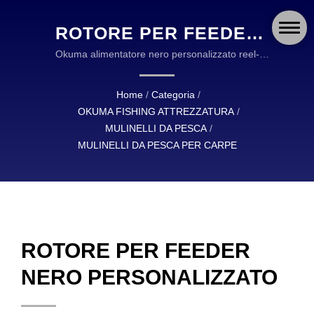
ROTORE PER FEEDER
NERO PERSONALIZZATO
Okuma alimentatore nero personalizzato reel-
recisione del sistema di ingranaggio ellittico sistema-
| OKUMA FISHING:
ciconico a flusso-alluminio-alluminio normale manico
Home
/
Categoria
/
ATTREZZATURA
in metallo rigo | OKUMA FISHING ATTREZZATURA
OKUMA FISHING ATTREZZATURA
/
È UN LEADER GLOBALE NELLA PROGETTAZIONE
DUREVOLE E
MULINELLI DA PESCA
/
E MANIFATTURA DI ATTREZZATURA DA PESCA DI
MULINELLI DA PESCA PER CARPE
AFFIDABILE PER
ALTA QUALITÀ.
PESCATORI DI TUTTO IL
MONDO
ROTORE PER FEEDER
NERO PERSONALIZZATO