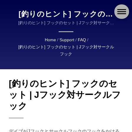
[釣りのヒント] フックのセ
ット | Jフック対サークルフ
[釣りのヒント] フックのセット | Jフック対サークル
フック | OKUMA FISHING タックルは、高品質の釣り
ック | OKUMA FISHING: あ
タックルの設計と製造において世界的なリーダーで
Home
/
Support
/
FAQ
/
らゆる冒険のための精密設
す。
[釣りのヒント] フックのセット | Jフック対サークル
計されたリール、ロッド、
フック
タックル
[釣りのヒント] フックのセ
ット | Jフック対サークルフ
ック
デイブがJフックとサークルフックのフックをかける