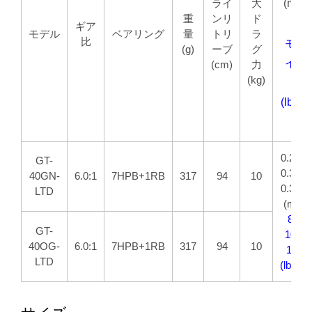
ライ
大
(
mm/
重
ンリ
ド
ギア
モデル
ベアリング
量
トリ
ラ
比
モノ
(g)
ーブ
グ
イン
(cm)
力
(kg)
量
(lbs/y
0.25/2
GT-
0.30/1
40GN-
6.0:1
7HPB+1RB
317
94
10
0.35/1
LTD
(mm/
8/260
GT-
10/22
40OG-
6.0:1
7HPB+1RB
317
94
10
12/18
LTD
(lbs/yd