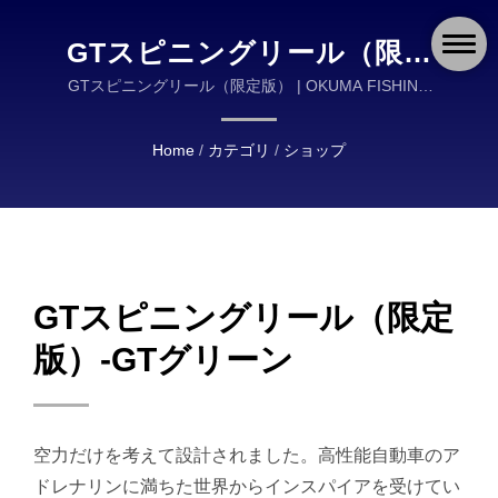
GTスピニングリール（限定
版）-GTグリーン | OKUMA
GTスピニングリール（限定版） | OKUMA FISHING
タックルは、高品質の釣りタックルの設計と製造にお
FISHING: 世界中の釣り人の
いて世界的なリーダーです。
Home
/
カテゴリ
/
ショップ
ための耐久性と信頼性のあ
る機器
GTスピニングリール（限定
版）-GTグリーン
空力だけを考えて設計されました。高性能自動車のア
ドレナリンに満ちた世界からインスパイアを受けてい