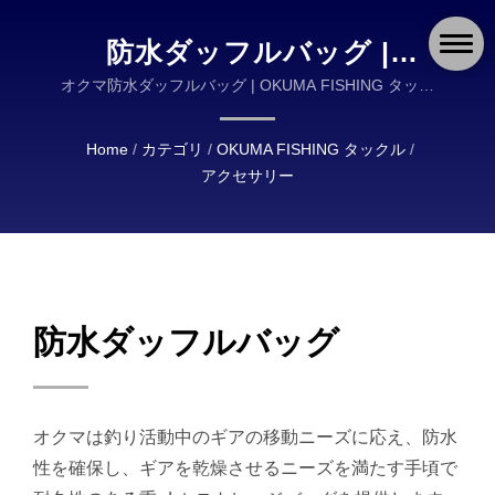
防水ダッフルバッグ |
OKUMA FISHING: 世界中の
オクマ防水ダッフルバッグ | OKUMA FISHING タック
ルは、高品質の釣りタックルの設計と製造において世
釣り人のための耐久性と信
界的なリーダーです。
Home
/
カテゴリ
/
OKUMA FISHING タックル
/
頼性のある機器
アクセサリー
防水ダッフルバッグ
オクマは釣り活動中のギアの移動ニーズに応え、防水
性を確保し、ギアを乾燥させるニーズを満たす手頃で