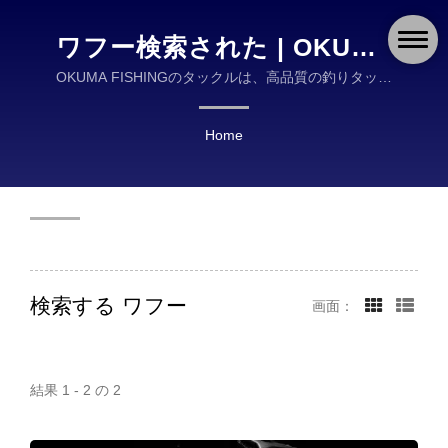
ワフー検索された | OKUMA
FISHING TACKLE CO.,
OKUMA FISHINGのタックルは、高品質の釣りタック
ルの設計と製造におけるグローバルリーダーです。
LTD.
Home
検索する ワフー
画面：
結果 1 - 2 の 2