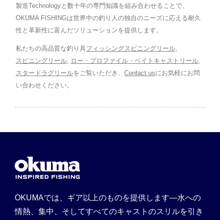
製造Technologyと数十年の専門知識を組み合わせることで、
OKUMA FISHINGは世界中の釣り人の独自のニーズに応える耐久
性と革新性に富んだソリューションを提供します。
私たちの高品質な釣り具
フィッシングスピニングリール
,
スピニングリール
,
ロー・プロファイル・ベイトキャストリール
,
スタードラグリール
をご覧いただき、
Contact us
にお気軽にお問
い合わせください。
OKUMAでは、ギア以上のものを提供します—水への
情熱、集中、そしてすべてのキャストのスリルを引き