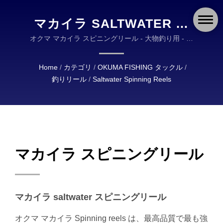
マカイラ SALTWATER ス
ピニングリール | OKUMA
オクマ マカイラ スピニングリール - 大物釣り用 - 最
高かつ最強の素材で構成されています。 | OKUMA
FISHING: 世界中の釣り人の
FISHING タックルは、高品質の釣りタックルの設計
Home
/
カテゴリ
/
OKUMA FISHING タックル
/
ための耐久性と信頼性のあ
と製造において世界的なリーダーです。
釣りリール
/
Saltwater Spinning Reels
る機器
マカイラ スピニングリール
マカイラ saltwater スピニングリール
オクマ マカイラ Spinning reels は、最高品質で最も強