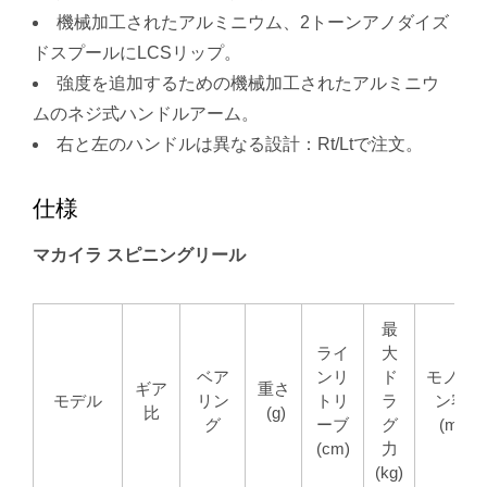
機械加工されたアルミニウム、2トーンアノダイズ
ドスプールにLCSリップ。
強度を追加するための機械加工されたアルミニウ
ムのネジ式ハンドルアーム。
右と左のハンドルは異なる設計：Rt/Ltで注文。
仕様
マカイラ スピニングリール
最
ライ
大
ベア
ンリ
ド
モノラ
ギア
重さ
モデル
リン
トリ
ラ
ン容量
比
(g)
グ
ーブ
グ
(mm)
(cm)
力
(kg)