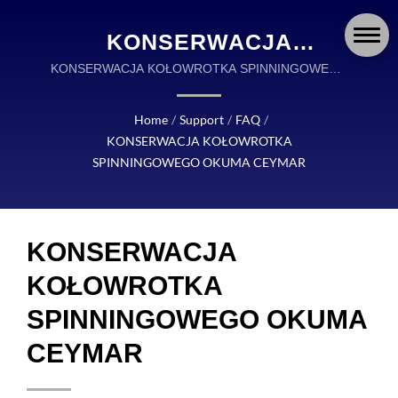
KONSERWACJA
KOŁOWROTKA
KONSERWACJA KOŁOWROTKA SPINNINGOWEGO
OKUMA CEYMAR | OKUMA FISHING TACKLE JEST
SPINNINGOWEGO
GLOBALNYM LIDEREM W PROJEKTOWANIU I
Home
/
Support
/
FAQ
/
OKUMA CEYMAR |
PRODUKCJI WYSOKIEJ JAKOŚCI AKCESORIÓW
KONSERWACJA KOŁOWROTKA
WĘDKARSKICH.
OKUMA FISHING:
SPINNINGOWEGO OKUMA CEYMAR
PRECYZYJNIE
ZAPROJEKTOWANE
KONSERWACJA
KOŁOWROTKI, WĘDKI I
KOŁOWROTKA
AKCESORIA NA KAŻDĄ
SPINNINGOWEGO OKUMA
PRZYGODĘ
CEYMAR