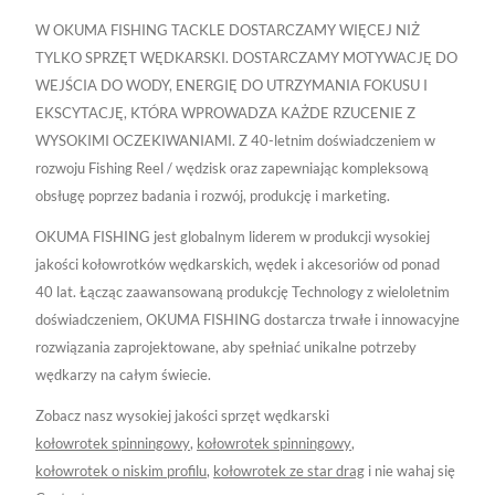
W OKUMA FISHING TACKLE DOSTARCZAMY WIĘCEJ NIŻ
TYLKO SPRZĘT WĘDKARSKI. DOSTARCZAMY MOTYWACJĘ DO
WEJŚCIA DO WODY, ENERGIĘ DO UTRZYMANIA FOKUSU I
EKSCYTACJĘ, KTÓRA WPROWADZA KAŻDE RZUCENIE Z
WYSOKIMI OCZEKIWANIAMI. Z 40-letnim doświadczeniem w
rozwoju Fishing Reel / wędzisk oraz zapewniając kompleksową
obsługę poprzez badania i rozwój, produkcję i marketing.
OKUMA FISHING jest globalnym liderem w produkcji wysokiej
jakości kołowrotków wędkarskich, wędek i akcesoriów od ponad
40 lat. Łącząc zaawansowaną produkcję Technology z wieloletnim
doświadczeniem, OKUMA FISHING dostarcza trwałe i innowacyjne
rozwiązania zaprojektowane, aby spełniać unikalne potrzeby
wędkarzy na całym świecie.
Zobacz nasz wysokiej jakości sprzęt wędkarski
kołowrotek spinningowy
,
kołowrotek spinningowy
,
kołowrotek o niskim profilu
,
kołowrotek ze star drag
i nie wahaj się