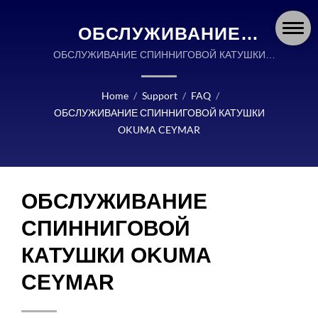
ОБСЛУЖИВАНИЕ
СПИННИГОВОЙ
ОБСЛУЖИВАНИЕ СПИННИГОВОЙ КАТУШКИ
OKUMA CEYMAR | OKUMA FISHING СНАСТИ
КАТУШКИ OKUMA
ЯВЛЯЮТСЯ ГЛОБАЛЬНЫМ ЛИДЕРОМ В ДИЗАЙНЕ
Home
/
Support
/
FAQ
/
CEYMAR | OKUMA
И ПРОИЗВОДСТВЕ ВЫСОКОКАЧЕСТВЕННЫХ
ОБСЛУЖИВАНИЕ СПИННИГОВОЙ КАТУШКИ
РЫБОЛОВНЫХ СНАСТЕЙ.
FISHING: КАТУШКИ,
OKUMA CEYMAR
УДИЛИЩА И СНАСТИ С
ВЫСОКОЙ ТОЧНОСТЬЮ
ОБСЛУЖИВАНИЕ
ДЛЯ КАЖДОГО
СПИННИГОВОЙ
ПРИКЛЮЧЕНИЯ
КАТУШКИ OKUMA
CEYMAR