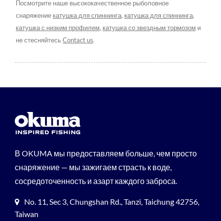
Посмотрите наше высококачественное рыболовное
снаряжение
катушка для спиннинга
,
катушка для спиннинга
,
катушка с низким профилем
,
катушка со звездным тормозом
и
не стесняйтесь
Contact us
.
В OKUMA мы предоставляем больше, чем просто
снаряжение — мы зажигаем страсть к воде,
сосредоточенность и азарт каждого заброса.
No. 11, Sec 3, Chungshan Rd., Tanzi, Taichung 42756,
Taiwan