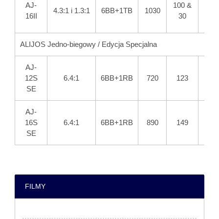
AJ-
100 &
4.3:1 i 1.3:1
6BB+1TB
1030
21.
16II
30
ALIJOS Jedno-biegowy / Edycja Specjalna
AJ-
12S
6.4:1
6BB+1RB
720
123
4.
SE
AJ-
16S
6.4:1
6BB+1RB
890
149
4.
SE
FILMY