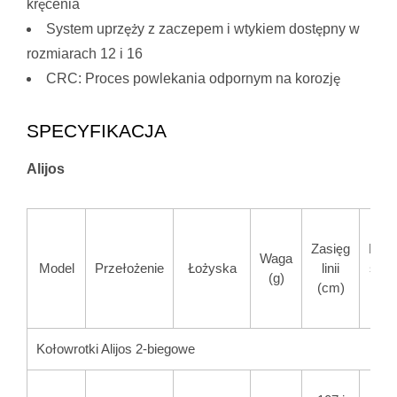
kręcenia
System uprzęży z zaczepem i wtykiem dostępny w
rozmiarach 12 i 16
CRC: Proces powlekania odpornym na korozję
SPECYFIKACJA
Alijos
Zasięg
Mak
Waga
Model
Przełożenie
Łożyska
linii
siła
(g)
(cm)
Kołowrotki Alijos 2-biegowe