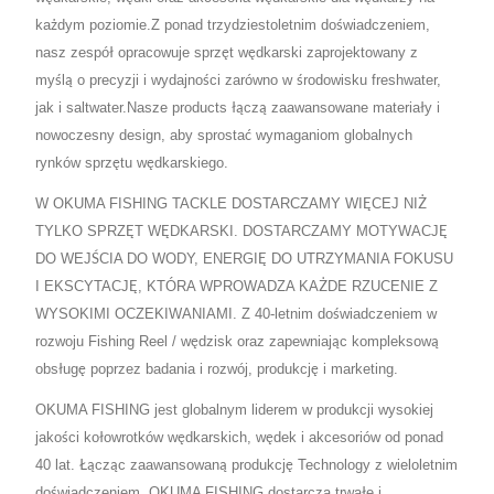
każdym poziomie.Z ponad trzydziestoletnim doświadczeniem,
nasz zespół opracowuje sprzęt wędkarski zaprojektowany z
myślą o precyzji i wydajności zarówno w środowisku freshwater,
jak i saltwater.Nasze products łączą zaawansowane materiały i
nowoczesny design, aby sprostać wymaganiom globalnych
rynków sprzętu wędkarskiego.
W OKUMA FISHING TACKLE DOSTARCZAMY WIĘCEJ NIŻ
TYLKO SPRZĘT WĘDKARSKI. DOSTARCZAMY MOTYWACJĘ
DO WEJŚCIA DO WODY, ENERGIĘ DO UTRZYMANIA FOKUSU
I EKSCYTACJĘ, KTÓRA WPROWADZA KAŻDE RZUCENIE Z
WYSOKIMI OCZEKIWANIAMI. Z 40-letnim doświadczeniem w
rozwoju Fishing Reel / wędzisk oraz zapewniając kompleksową
obsługę poprzez badania i rozwój, produkcję i marketing.
OKUMA FISHING jest globalnym liderem w produkcji wysokiej
jakości kołowrotków wędkarskich, wędek i akcesoriów od ponad
40 lat. Łącząc zaawansowaną produkcję Technology z wieloletnim
doświadczeniem, OKUMA FISHING dostarcza trwałe i