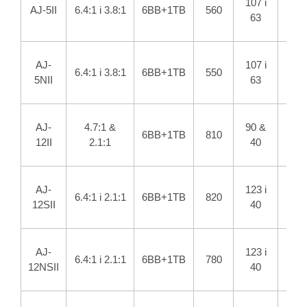
107 i
AJ-5II
6.4:1 i 3.8:1
6BB+1TB
560
1
63
AJ-
107 i
6.4:1 i 3.8:1
6BB+1TB
550
1
5NII
63
AJ-
4.7:1 &
90 &
6BB+1TB
810
15.
12II
2.1:1
40
AJ-
123 i
6.4:1 i 2.1:1
6BB+1TB
820
15.
12SII
40
AJ-
123 i
6.4:1 i 2.1:1
6BB+1TB
780
15.
12NSII
40