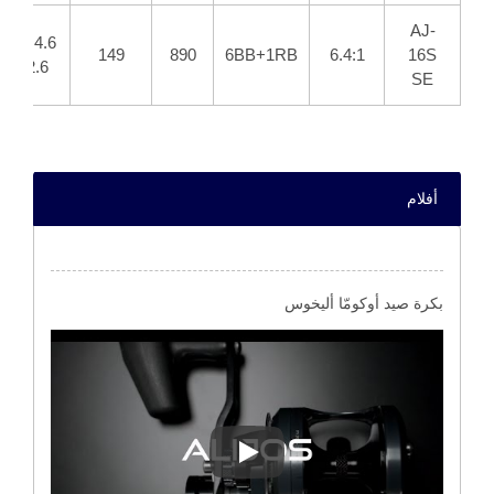
AJ-
4.6 &
149
890
6BB+1RB
6.4:1
16S
2.6
SE
أفلام
بكرة صيد أوكومّا أليخوس
بكرة صيد أوكومّا أليخوس