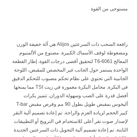
مستوحى من القوة
رافعة السحب ذات السرعتين Alijos هي آلة خفيفة الوزن
ومضغوطة لوقف الأسماك الكبيرة. مصنوع من الألمنيوم
المعالج 6061-T6 لتحقيق أقصى درجات القوة. إطار القطعة
الواحدة يستمر حول الجانب غير المخصص للمقبض، اللوحة
الجانبية التي تحتوي على نظام تحكم مصبوب للتحكم الدقيق
في البكرة. محامل البكرة مغمورة في زيت TSI مما يمنحها
أفضل قدرة على الصب وسهولة الدوران. تتميز بكرات
أليخوس بمقبض طويل بطول 90 مم وقرص مقبض T-bar
كبير الحجم لزيادة العزم والراحة. تم إعادة تصميم آلية النقر
لإصدار صوت نقر أعلى للاستخدام في الترويج أو التطبيقات
الثابتة. تم إعادة تصميم آلية التحويل ذات السرعتين الجديدة