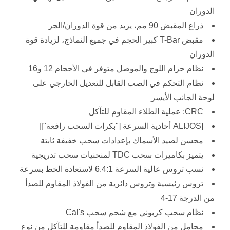
الدوران
ذراع المقبض 90 مم، يزيد من قوة الدوران/الجر
مقبض T-Bar كبير الحجم في جميع النماذج، لزيادة قوة
الدوران
نظام حزام اللوج والموصل متوفر في الأحجام 12 و16
نظام التحكم في الصب القابل للتعديل الخارجي على
لوحة الجانب الأيسر
CRC: عملية الطلاء المقاوم للتآكل
[ALIJOS أحادية السرعة ["بكرات السحب رافعة"]]
محسن لصيد الأسماك بإعدادات سحب خفيفة ثابتة
يتميز بكاميرات سحب TDC لمنحنيات سحب تدريجية
نسب تروس عالية السرعة 6.4:1 لاستعادة الخط بسرعة
تروس رئيسية وتروس دائرية من الفولاذ المقاوم للصدأ
من الدرجة 17-4
نظام سحب كربوني مع شحم سحب Cal's
محامل من الفولاذ المقاوم للصدأ مقاومة للتآكل من نوع