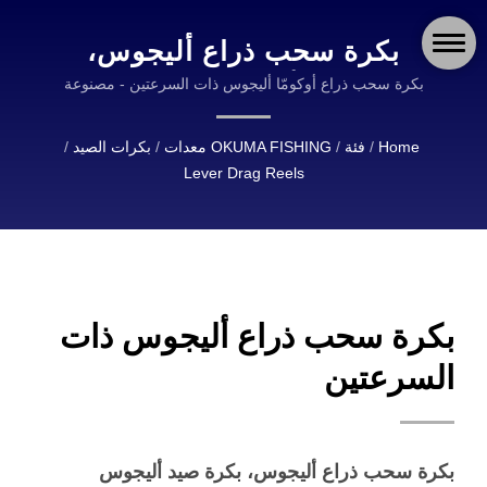
بكرة سحب ذراع أليجوس،
بكرة صيد أليجوس | OKUMA
بكرة سحب ذراع أوكومّا أليجوس ذات السرعتين - مصنوعة
من الألمنيوم المعالج 6061-T6 - مقبض أطول بطول 90 مم
FISHING: معدات متينة
ومقبض T-bar كبير - نظام سحب كربونيت ديوال فورس مع
Home
/
فئة
/
OKUMA FISHING معدات
/
بكرات الصيد
/
وموثوقة للصيادين في جميع
شحم سحب كال | OKUMA FISHING تَعتبر رائدة عالمياً
Lever Drag Reels
في تصميم وتصنيع عدة الصيد عالية الجودة.
أنحاء العالم
بكرة سحب ذراع أليجوس ذات
السرعتين
بكرة سحب ذراع أليجوس، بكرة صيد أليجوس