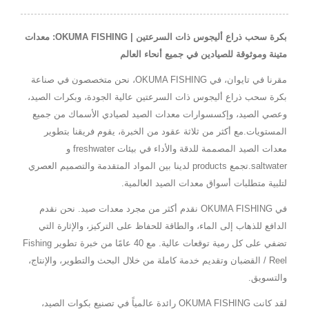
بكرة سحب ذراع أليجوس ذات السرعتين | OKUMA FISHING: معدات
متينة وموثوقة للصيادين في جميع أنحاء العالم
مقرنا في تايوان، في OKUMA FISHING، نحن متخصصون في صناعة
بكرة سحب ذراع أليجوس ذات السرعتين عالية الجودة، وبكرات الصيد،
وعصي الصيد، وإكسسوارات معدات الصيد لصيادي الأسماك من جميع
المستويات.مع أكثر من ثلاثة عقود من الخبرة، يقوم فريقنا بتطوير
معدات الصيد المصممة للدقة والأداء في بيئات freshwater و
saltwater.تجمع products لدينا بين المواد المتقدمة والتصميم العصري
لتلبية متطلبات أسواق معدات الصيد العالمية.
في OKUMA FISHING نقدم أكثر من مجرد معدات صيد. نحن نقدم
الدافع للذهاب إلى الماء، والطاقة للحفاظ على التركيز، والإثارة التي
تضفي على كل رمية توقعات عالية. مع 40 عامًا من خبرة تطوير Fishing
Reel / القضبان وتقديم خدمة كاملة من خلال البحث والتطوير، والإنتاج،
والتسويق.
لقد كانت OKUMA FISHING رائدة عالمياً في تصنيع بكوات الصيد،