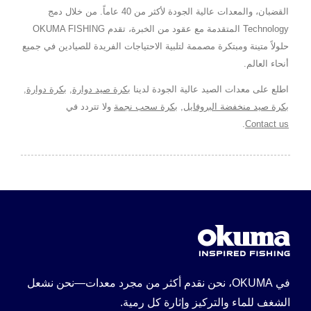
القضبان، والمعدات عالية الجودة لأكثر من 40 عاماً. من خلال دمج
Technology المتقدمة مع عقود من الخبرة، تقدم OKUMA FISHING
حلولاً متينة ومبتكرة مصممة لتلبية الاحتياجات الفريدة للصيادين في جميع
أنحاء العالم.
اطلع على معدات الصيد عالية الجودة لدينا
بكرة صيد دوارة
,
بكرة دوارة
,
بكرة صيد منخفضة البروفايل
,
بكرة سحب نجمة
ولا تتردد في
.
Contact us
في OKUMA، نحن نقدم أكثر من مجرد معدات—نحن نشعل
الشغف للماء والتركيز وإثارة كل رمية.