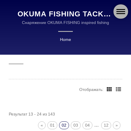
OKUMA FISHING TACKLE
CO., LTD.
Снаряжение OKUMA FISHING inspired fishing
Home
Отображать:
Результат 13 - 24 из 143
…
«
01
02
03
04
12
»