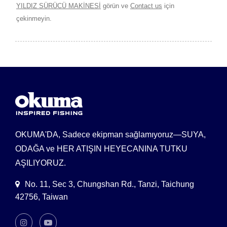
YILDIZ SÜRÜCÜ MAKİNESİ
görün ve
Contact us
için
çekinmeyin.
OKUMA'DA, Sadece ekipman sağlamıyoruz—SUYA,
ODAĞA ve HER ATIŞIN HEYECANINA TUTKU
AŞILIYORUZ.
No. 11, Sec 3, Chungshan Rd., Tanzi, Taichung
42756, Taiwan