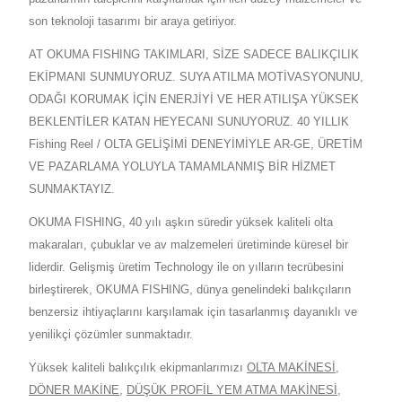
son teknoloji tasarımı bir araya getiriyor.
AT OKUMA FISHING TAKIMLARI, SİZE SADECE BALIKÇILIK
EKİPMANI SUNMUYORUZ. SUYA ATILMA MOTİVASYONUNU,
ODAĞI KORUMAK İÇİN ENERJİYİ VE HER ATILIŞA YÜKSEK
BEKLENTİLER KATAN HEYECANI SUNUYORUZ. 40 YILLIK
Fishing Reel / OLTA GELİŞİMİ DENEYİMİYLE AR-GE, ÜRETİM
VE PAZARLAMA YOLUYLA TAMAMLANMIŞ BİR HİZMET
SUNMAKTAYIZ.
OKUMA FISHING, 40 yılı aşkın süredir yüksek kaliteli olta
makaraları, çubuklar ve av malzemeleri üretiminde küresel bir
liderdir. Gelişmiş üretim Technology ile on yılların tecrübesini
birleştirerek, OKUMA FISHING, dünya genelindeki balıkçıların
benzersiz ihtiyaçlarını karşılamak için tasarlanmış dayanıklı ve
yenilikçi çözümler sunmaktadır.
Yüksek kaliteli balıkçılık ekipmanlarımızı
OLTA MAKİNESİ
,
DÖNER MAKİNE
,
DÜŞÜK PROFİL YEM ATMA MAKİNESİ
,