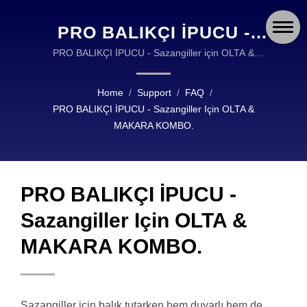
PRO BALIKÇI İPUCU -
SAZANGILLER IÇIN OLTA
PRO BALIKÇI İPUCU - Sazangiller için OLTA &
MAKARA KOMBO. | OKUMA FISHING ALETİ,
& MAKARA KOMBO. |
YÜKSEK KALİTE BALIK AVI ALETLERİNİN TASARIMI
Home
/
Support
/
FAQ
/
OKUMA FISHING: HER
VE ÜRETİMİNDE DÜNYA ÇAPINDA BİR LİDERDİR.
PRO BALIKÇI İPUCU - Sazangiller Için OLTA &
MACERA IÇIN HASSAS
MAKARA KOMBO.
MÜHENDISLIK ILE
ÜRETILMIŞ MAKARALAR,
PRO BALIKÇI İPUCU -
OLTA KAMIŞLARI VE
Sazangiller Için OLTA &
AKSESUARLAR
MAKARA KOMBO.
Sazangiller için balık tutarken hem duyarlı hem de