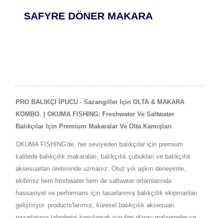
SAFYRE DÖNER MAKARA
PRO BALIKÇI İPUCU - Sazangiller Için OLTA & MAKARA
KOMBO. | OKUMA FISHING: Freshwater Ve Saltwater
Balıkçılar Için Premium Makaralar Ve Olta Kamışları
OKUMA FISHING'de, her seviyeden balıkçılar için premium
kalitede balıkçılık makaraları, balıkçılık çubukları ve balıkçılık
aksesuarları üretiminde uzmanız. Otuz yılı aşkın deneyimle,
ekibimiz hem freshwater hem de saltwater ortamlarında
hassasiyet ve performans için tasarlanmış balıkçılık ekipmanları
geliştiriyor. products'larımız, küresel balıkçılık aksesuarı
pazarlarının taleplerini karşılamak için ileri düzey malzemeler ve