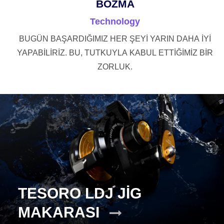
BOZMA
Technology
BUGÜN BAŞARDIĞIMIZ HER ŞEYİ YARIN DAHA İYİ
YAPABİLİRİZ. BU, TUTKUYLA KABUL ETTİĞİMİZ BİR
ZORLUK.
TESORO LDJ JİG
MAKARASI