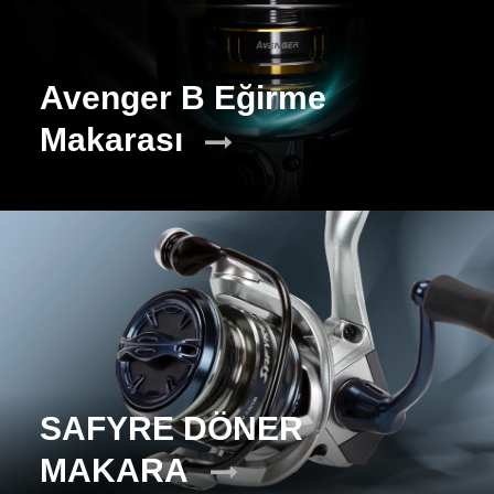
Avenger B Eğirme
Makarası
SAFYRE DÖNER
MAKARA