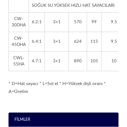
SOĞUK SU YÜKSEK HIZLI HAT SAYACILARI
CW-
6.2:1
3+1
570
99
9.5
30DHA
CW-
6.4:1
3+1
624
115
9.5
45DHA
CWL-
4.7:1
3+1
890
105
10
55HA
* D=Hat sayacı * L=Sol el * H=Yüksek dişli oranı *
A=Üretim
FİLMLER