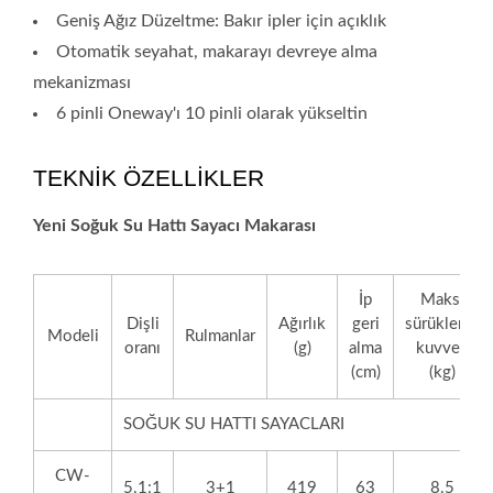
Geniş Ağız Düzeltme: Bakır ipler için açıklık
Otomatik seyahat, makarayı devreye alma
mekanizması
6 pinli Oneway'ı 10 pinli olarak yükseltin
TEKNİK ÖZELLİKLER
Yeni Soğuk Su Hattı Sayacı Makarası
İp
Maks.
Dişli
Ağırlık
geri
sürükleme
Modeli
Rulmanlar
oranı
(g)
alma
kuvveti
(cm)
(kg)
SOĞUK SU HATTI SAYACLARI
CW-
5.1:1
3+1
419
63
8.5