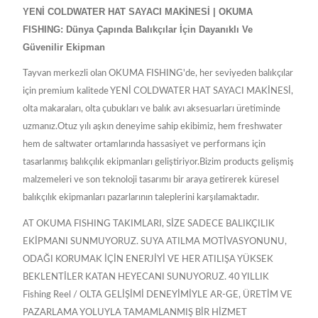
YENİ COLDWATER HAT SAYACI MAKİNESİ | OKUMA
FISHING: Dünya Çapında Balıkçılar İçin Dayanıklı Ve
Güvenilir Ekipman
Tayvan merkezli olan OKUMA FISHING'de, her seviyeden balıkçılar
için premium kalitede YENİ COLDWATER HAT SAYACI MAKİNESİ,
olta makaraları, olta çubukları ve balık avı aksesuarları üretiminde
uzmanız.Otuz yılı aşkın deneyime sahip ekibimiz, hem freshwater
hem de saltwater ortamlarında hassasiyet ve performans için
tasarlanmış balıkçılık ekipmanları geliştiriyor.Bizim products gelişmiş
malzemeleri ve son teknoloji tasarımı bir araya getirerek küresel
balıkçılık ekipmanları pazarlarının taleplerini karşılamaktadır.
AT OKUMA FISHING TAKIMLARI, SİZE SADECE BALIKÇILIK
EKİPMANI SUNMUYORUZ. SUYA ATILMA MOTİVASYONUNU,
ODAĞI KORUMAK İÇİN ENERJİYİ VE HER ATILIŞA YÜKSEK
BEKLENTİLER KATAN HEYECANI SUNUYORUZ. 40 YILLIK
Fishing Reel / OLTA GELİŞİMİ DENEYİMİYLE AR-GE, ÜRETİM VE
PAZARLAMA YOLUYLA TAMAMLANMIŞ BİR HİZMET