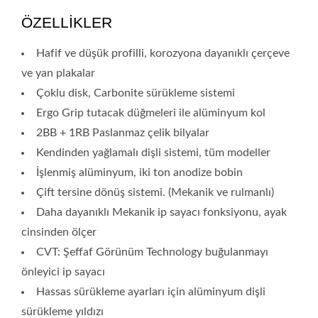
ÖZELLİKLER
Hafif ve düşük profilli, korozyona dayanıklı çerçeve
ve yan plakalar
Çoklu disk, Carbonite sürükleme sistemi
Ergo Grip tutacak düğmeleri ile alüminyum kol
2BB + 1RB Paslanmaz çelik bilyalar
Kendinden yağlamalı dişli sistemi, tüm modeller
İşlenmiş alüminyum, iki ton anodize bobin
Çift tersine dönüş sistemi. (Mekanik ve rulmanlı)
Daha dayanıklı Mekanik ip sayacı fonksiyonu, ayak
cinsinden ölçer
CVT: Şeffaf Görünüm Technology buğulanmayı
önleyici ip sayacı
Hassas sürükleme ayarları için alüminyum dişli
sürükleme yıldızı