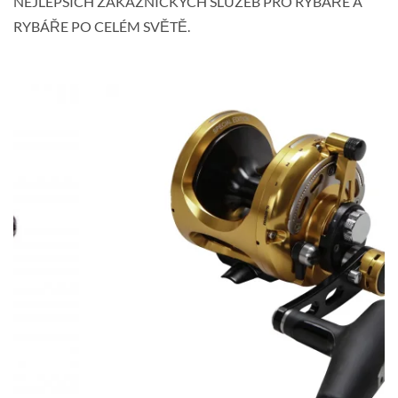
NEJLEPŠÍCH ZÁKAZNICKÝCH SLUŽEB PRO RYBÁŘE A
RYBÁŘE PO CELÉM SVĚTĚ.