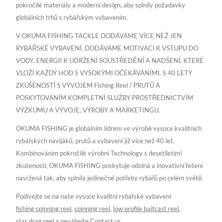
pokročilé materiály a moderní design, aby splnily požadavky
globálních trhů s rybářským vybavením.
V OKUMA FISHING TACKLE DODÁVÁME VÍCE NEŽ JEN
RYBÁŘSKÉ VYBAVENÍ. DODÁVÁME MOTIVACI K VSTUPU DO
VODY, ENERGII K UDRŽENÍ SOUSTŘEDĚNÍ A NADŠENÍ, KTERÉ
VLOŽÍ KAŽDÝ HOD S VYSOKÝMI OČEKÁVÁNÍMI. S 40 LETY
ZKUŠENOSTÍ S VÝVOJEM Fishing Reel / PRUTŮ A
POSKYTOVÁNÍM KOMPLETNÍ SLUŽBY PROSTŘEDNICTVÍM
VÝZKUMU A VÝVOJE, VÝROBY A MARKETINGU.
OKUMA FISHING je globálním lídrem ve výrobě vysoce kvalitních
rybářských navijáků, prutů a vybavení již více než 40 let.
Kombinováním pokročilé výrobní Technology s desetiletími
zkušeností, OKUMA FISHING poskytuje odolná a inovativní řešení
navržená tak, aby splnila jedinečné potřeby rybářů po celém světě.
Podívejte se na naše vysoce kvalitní rybářské vybavení
fishing spinning reel
,
spinning reel
,
low profile baitcast reel
,
star drag reel
a neváhejte
Contact us
.