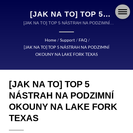
[JAK NA TO] TOP 5
NÁSTRAH NA PODZIMNÍ
[JAK NA TO] TOP 5 NÁSTRAH NA PODZIMNÍ
OKOUNY NA LAKE FORK TEXAS | OKUMA FISHING
OKOUNY NA LAKE FORK
VYBAVENÍ JE SVĚTOVÝM LÍDREM V NAVRŽENÍ A
Home
/
Support
/
FAQ
/
TEXAS | OKUMA FISHING:
VÝROBĚ VYSOCE KVALITNÍHO RYBÁŘSKÉHO
[JAK NA TO] TOP 5 NÁSTRAH NA PODZIMNÍ
VYBAVENÍ.
PŘESNĚ NAVRŽENÉ
OKOUNY NA LAKE FORK TEXAS
NAVIJÁKY, PRUTY A
VYBAVENÍ PRO KAŽDÉ
[JAK NA TO] TOP 5
DOBRODRUŽSTVÍ
NÁSTRAH NA PODZIMNÍ
OKOUNY NA LAKE FORK
TEXAS