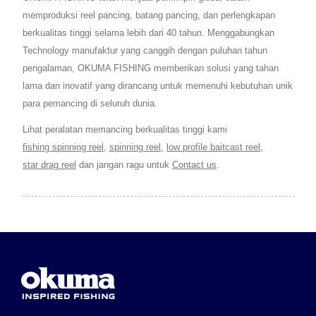
memproduksi reel pancing, batang pancing, dan perlengkapan
berkualitas tinggi selama lebih dari 40 tahun. Menggabungkan
Technology manufaktur yang canggih dengan puluhan tahun
pengalaman, OKUMA FISHING memberikan solusi yang tahan
lama dan inovatif yang dirancang untuk memenuhi kebutuhan unik
para pemancing di seluruh dunia.
Lihat peralatan memancing berkualitas tinggi kami
fishing spinning reel
,
spinning reel
,
low profile baitcast reel
,
star drag reel
dan jangan ragu untuk
Contact us
.