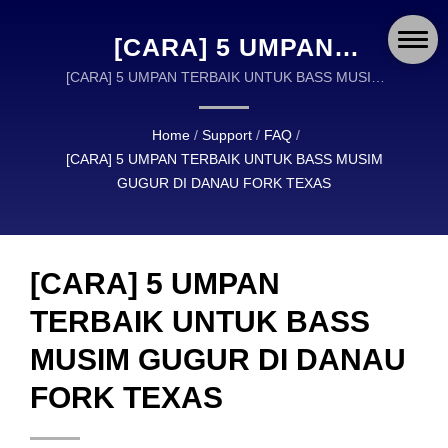
[CARA] 5 UMPAN
TERBAIK UNTUK BASS
[CARA] 5 UMPAN TERBAIK UNTUK BASS MUSIM
GUGUR DI DANAU FORK TEXAS | OKUMA FISHING
MUSIM GUGUR DI DANAU
PERALATAN ADALAH PEMIMPIN GLOBAL DALAM
Home
/
Support
/
FAQ
/
FORK TEXAS | OKUMA
DESAIN DAN MANUFAKTUR PERALATAN
[CARA] 5 UMPAN TERBAIK UNTUK BASS MUSIM
MEMANCING BERKUALITAS TINGGI.
FISHING: REEL, BATANG,
GUGUR DI DANAU FORK TEXAS
DAN PERALATAN YANG
DIRANCANG DENGAN
[CARA] 5 UMPAN
PRESISI UNTUK SETIAP
TERBAIK UNTUK BASS
PETUALANGAN
MUSIM GUGUR DI DANAU
FORK TEXAS