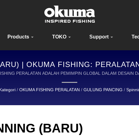
Products
TOKO
Support
Te
BARU) | OKUMA FISHING: PERALATA
NTUK PEMANCING DI SELURUH DUN
FISHING PERALATAN ADALAH PEMIMPIN GLOBAL DALAM DESAIN
BERKUALITAS TINGGI.
Kategori
/
OKUMA FISHING PERALATAN
/
GULUNG PANCING
/
Spinni
NNING (BARU)