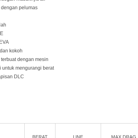
s dengan pelumas
lah
PE
 EVA
 dan kokoh
 terbuat dengan mesin
 untuk mengurangi berat
lapisan DLC
BERAT
LINE
MAX DRAG