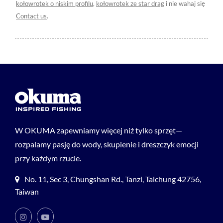
kołowrotek o niskim profilu
,
kołowrotek ze star drag
i nie wahaj się
Contact us
.
W OKUMA zapewniamy więcej niż tylko sprzęt—
rozpalamy pasję do wody, skupienie i dreszczyk emocji
przy każdym rzucie.
No. 11, Sec 3, Chungshan Rd., Tanzi, Taichung 42756,
Taiwan