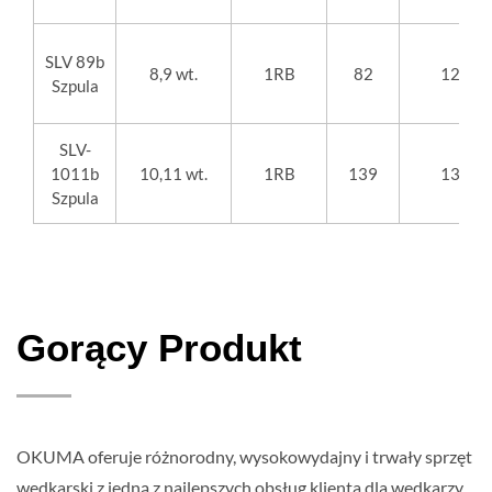
SLV 89b
8,9 wt.
1RB
82
12
"
Szpula
SLV-
1011b
10,11 wt.
1RB
139
13
"
Szpula
Gorący Produkt
OKUMA oferuje różnorodny, wysokowydajny i trwały sprzęt
wędkarski z jedną z najlepszych obsług klienta dla wędkarzy