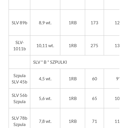
SLV 89b
8,9 wt.
1RB
173
12
"
SLV-
10,11 wt.
1RB
275
13
"
1011b
SLV " B " SZPULKI
Szpula
4,5 wt.
1RB
60
9
"
SLV 45b
SLV 56b
5,6 wt.
1RB
65
10
"
Szpula
SLV 78b
7,8 wt.
1RB
71
11
"
Szpula