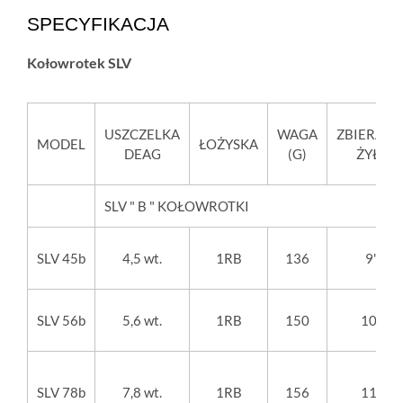
SPECYFIKACJA
Kołowrotek SLV
USZCZELKA
WAGA
ZBIERANI
MODEL
ŁOŻYSKA
DEAG
(G)
ŻYŁY
SLV " B " KOŁOWROTKI
SLV 45b
4,5 wt.
1RB
136
9"
SLV 56b
5,6 wt.
1RB
150
10"
SLV 78b
7,8 wt.
1RB
156
11"