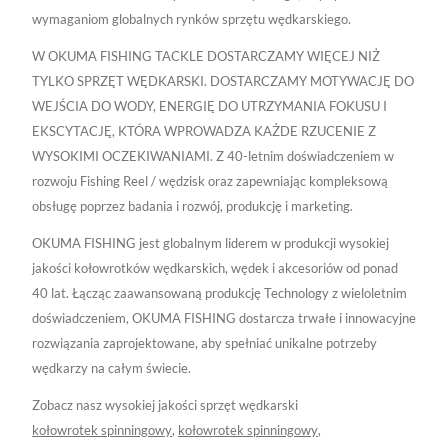
wymaganiom globalnych rynków sprzętu wędkarskiego.
W OKUMA FISHING TACKLE DOSTARCZAMY WIĘCEJ NIŻ
TYLKO SPRZĘT WĘDKARSKI. DOSTARCZAMY MOTYWACJĘ DO
WEJŚCIA DO WODY, ENERGIĘ DO UTRZYMANIA FOKUSU I
EKSCYTACJĘ, KTÓRA WPROWADZA KAŻDE RZUCENIE Z
WYSOKIMI OCZEKIWANIAMI. Z 40-letnim doświadczeniem w
rozwoju Fishing Reel / wędzisk oraz zapewniając kompleksową
obsługę poprzez badania i rozwój, produkcję i marketing.
OKUMA FISHING jest globalnym liderem w produkcji wysokiej
jakości kołowrotków wędkarskich, wędek i akcesoriów od ponad
40 lat. Łącząc zaawansowaną produkcję Technology z wieloletnim
doświadczeniem, OKUMA FISHING dostarcza trwałe i innowacyjne
rozwiązania zaprojektowane, aby spełniać unikalne potrzeby
wędkarzy na całym świecie.
Zobacz nasz wysokiej jakości sprzęt wędkarski
kołowrotek spinningowy
,
kołowrotek spinningowy
,