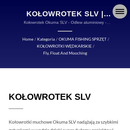
KOŁOWROTEK SLV |
OKUMA FISHING:
Kołowrotek Okuma SLV - Odlew aluminiowy -
Precyzyjnie obrabiany wałek ze stali nierdzewnej -
WYTRZYMAŁY I
System hamulcowy Multi-Disk z korka i stali
Home
/
Kategoria
/
OKUMA FISHING SPRZĘT
/
NIEZAWODNY SPRZĘT
nierdzewnej | OKUMA FISHING TACKLE JEST
KOŁOWROTKI WĘDKARSKIE
/
GLOBALNYM LIDEREM W PROJEKTOWANIU I
DLA WĘDKARZY NA
Fly, Float And Mooching
PRODUKCJI WYSOKIEJ JAKOŚCI AKCESORIÓW
CAŁYM ŚWIECIE
WĘDKARSKICH.
KOŁOWROTEK SLV
Kołowrotki muchowe Okuma SLV nadążają za szybkimi
gatunkami w wodzie dzięki super dużemu projektowi