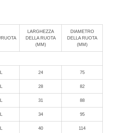
LARGHEZZA
DIAMETRO
/RUOTA
DELLA RUOTA
DELLA RUOTA
(MM)
(MM)
L
24
75
L
28
82
L
31
88
L
34
95
L
40
114