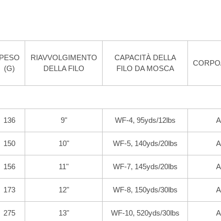
PESO
RIAVVOLGIMENTO
CAPACITÀ DELLA
CORPO
(G)
DELLA FILO
FILO DA MOSCA
136
9"
WF-4, 95yds/12lbs
A
150
10"
WF-5, 140yds/20lbs
A
156
11"
WF-7, 145yds/20lbs
A
173
12
"
WF-8, 150yds/30lbs
A
275
13
"
WF-10, 520yds/30lbs
A