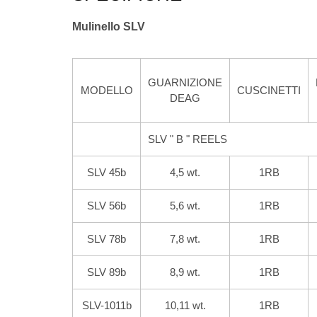
Mulinello SLV
GUARNIZIONE
MODELLO
CUSCINETTI
DEAG
SLV " B " REELS
SLV 45b
4,5 wt.
1RB
SLV 56b
5,6 wt.
1RB
SLV 78b
7,8 wt.
1RB
SLV 89b
8,9 wt.
1RB
SLV-1011b
10,11 wt.
1RB