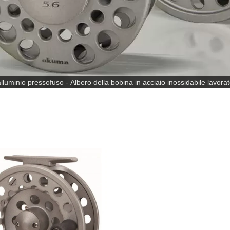
minio pressofuso - Albero della bobina in acciaio inossidabile lavorato
sughero e acciaio inossidabile