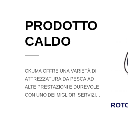
PRODOTTO
CALDO
OKUMA OFFRE UNA VARIETÀ DI
ATTREZZATURA DA PESCA AD
ALTE PRESTAZIONI E DUREVOLE
CON UNO DEI MIGLIORI SERVIZI
CLIENTI PER I PESCATORI E I
 SEA
ROTORE TESORO LDJ
ROTO
PESCAIOLI IN TUTTO IL MONDO.
PER JIGGING