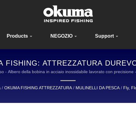
Products
NEGOZIO
Support
MA FISHING: ATTREZZATURA DUREVO
PESCATORI DI TUTTO IL MONDO
 - Albero della bobina in acciaio inossidabile lavorato con precisione -
A È UN LEADER GLOBALE NELLA PROGETTAZIONE E MANIFATTURA 
a
/
OKUMA FISHING ATTREZZATURA
/
MULINELLI DA PESCA
/
Fly, F