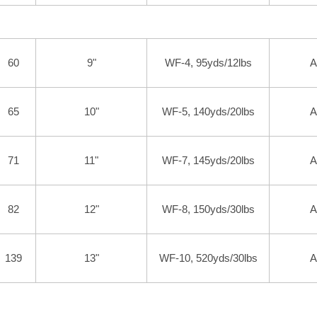
60
9
"
WF-4, 95yds/12lbs
A
65
10
"
WF-5, 140yds/20lbs
A
71
11
"
WF-7, 145yds/20lbs
A
82
12
"
WF-8, 150yds/30lbs
A
139
13
"
WF-10, 520yds/30lbs
A