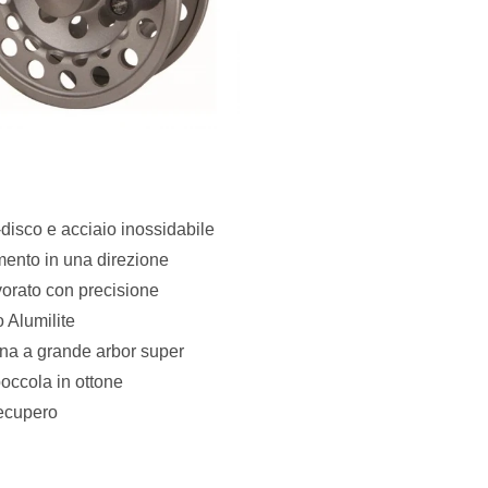
disco e acciaio inossidabile
namento in una direzione
vorato con precisione
 Alumilite
ina a grande arbor super
occola in ottone
recupero