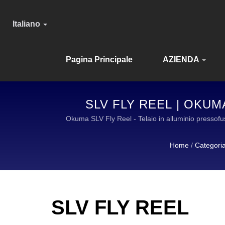
Italiano
Pagina Principale
AZIENDA
SLV FLY REEL | OKU
Okuma SLV Fly Reel - Telaio in alluminio pressofuso
inossidabile | OKUMA FISHING ATTREZZATUR
Home
/
Categori
SLV FLY REEL