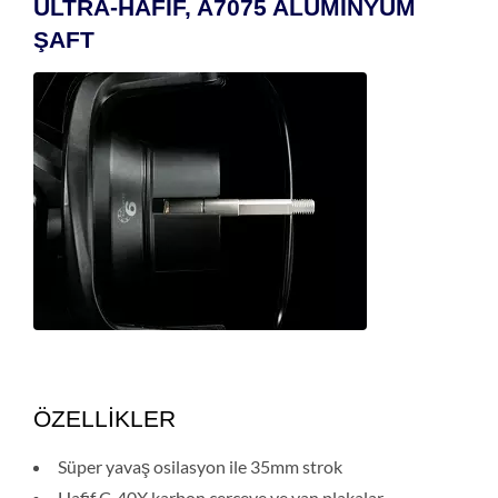
ULTRA-HAFİF, A7075 ALÜMİNYUM
ŞAFT
ÖZELLİKLER
Süper yavaş osilasyon ile 35mm strok
Hafif C-40X karbon çerçeve ve yan plakalar