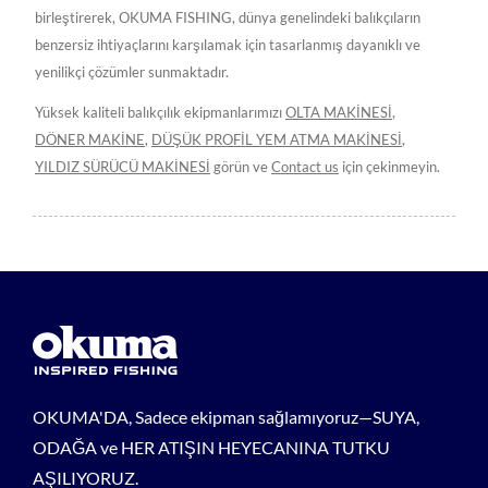
birleştirerek, OKUMA FISHING, dünya genelindeki balıkçıların
benzersiz ihtiyaçlarını karşılamak için tasarlanmış dayanıklı ve
yenilikçi çözümler sunmaktadır.
Yüksek kaliteli balıkçılık ekipmanlarımızı
OLTA MAKİNESİ
,
DÖNER MAKİNE
,
DÜŞÜK PROFİL YEM ATMA MAKİNESİ
,
YILDIZ SÜRÜCÜ MAKİNESİ
görün ve
Contact us
için çekinmeyin.
OKUMA'DA, Sadece ekipman sağlamıyoruz—SUYA,
ODAĞA ve HER ATIŞIN HEYECANINA TUTKU
AŞILIYORUZ.