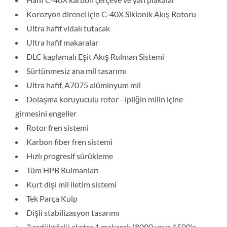
Korozyon direnci için C-40X Siklonik Akış Rotoru
Ultra hafif vidalı tutacak
Ultra hafif makaralar
DLC kaplamalı Eşit Akış Rulman Sistemi
Sürtünmesiz ana mil tasarımı
Ultra hafif, A7075 alüminyum mil
Dolaşma koruyuculu rotor - ipliğin milin içine
girmesini engeller
Rotor fren sistemi
Karbon fiber fren sistemi
Hızlı progresif sürükleme
Tüm HPB Rulmanları
Kurt dişi mil iletim sistemi
Tek Parça Kulp
Dişli stabilizasyon tasarımı
2 redüktörlü ekstra 1 makaralı (8000 veya 1500'e