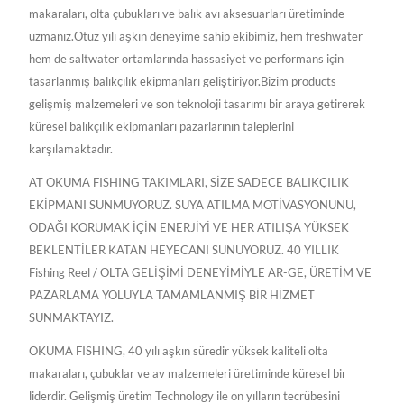
makaraları, olta çubukları ve balık avı aksesuarları üretiminde
uzmanız.Otuz yılı aşkın deneyime sahip ekibimiz, hem freshwater
hem de saltwater ortamlarında hassasiyet ve performans için
tasarlanmış balıkçılık ekipmanları geliştiriyor.Bizim products
gelişmiş malzemeleri ve son teknoloji tasarımı bir araya getirerek
küresel balıkçılık ekipmanları pazarlarının taleplerini
karşılamaktadır.
AT OKUMA FISHING TAKIMLARI, SİZE SADECE BALIKÇILIK
EKİPMANI SUNMUYORUZ. SUYA ATILMA MOTİVASYONUNU,
ODAĞI KORUMAK İÇİN ENERJİYİ VE HER ATILIŞA YÜKSEK
BEKLENTİLER KATAN HEYECANI SUNUYORUZ. 40 YILLIK
Fishing Reel / OLTA GELİŞİMİ DENEYİMİYLE AR-GE, ÜRETİM VE
PAZARLAMA YOLUYLA TAMAMLANMIŞ BİR HİZMET
SUNMAKTAYIZ.
OKUMA FISHING, 40 yılı aşkın süredir yüksek kaliteli olta
makaraları, çubuklar ve av malzemeleri üretiminde küresel bir
liderdir. Gelişmiş üretim Technology ile on yılların tecrübesini