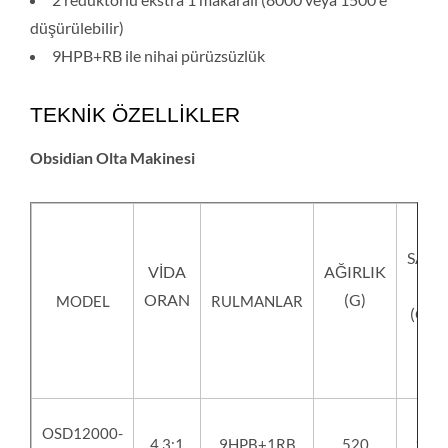
düşürülebilir)
9HPB+RB ile nihai pürüzsüzlük
TEKNİK ÖZELLİKLER
Obsidian Olta Makinesi
SATI
VİDA
AĞIRLIK
AL
ORAN
(G)
MODEL
RULMANLAR
(CM)
OSD12000-
4.3:1
9HPB+1RB
520
103