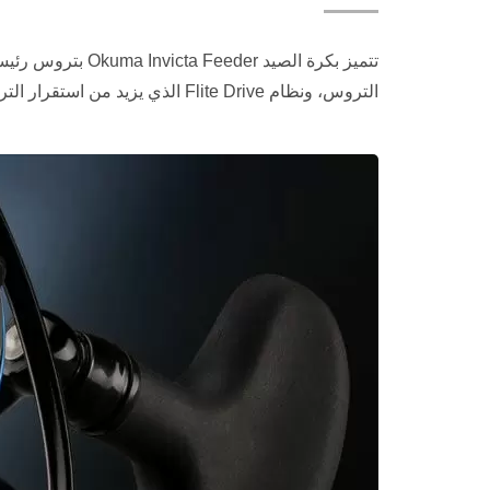
التروس، ونظام Flite Drive الذي يزيد من استقرار التروس وسلاستها.