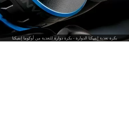
بكرة تغذية إنفيكتا الدوارة - بكرة دوارة للتغذية من أوكوما إنفيكتا