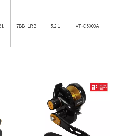
81
7BB+1RB
5.2:1
IVF-C5000A