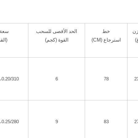
زن
خط
الحد الأقصى للسحب
سعة 
)
استرجاع (CM)
القوة (كجم)
(الق
0.20/310، 0.25/200، 0.30/130
6
78
2
0.25/280، 0.30/185، 0.35/130
9
83
2