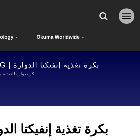
ology
Okuma Worldwide
بكرة تغذية إنفيكتا الدوارة | OKUMA FISHING: معدات متينة وموثوقة للصيادين في جميع أنحاء العالم
بكرة دوارة للتغذية من أوكوما إنفيكتا | OKUMA FISHING تَعتبر
بكرة تغذية إنفيكتا الدو