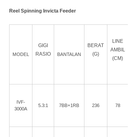
Reel Spinning Invicta Feeder
M
LINE
GIGI
BERAT
D
AMBIL
RASIO
(G)
G
MODEL
BANTALAN
(CM)
(
IVF-
5.3:1
7BB+1RB
236
78
3000A