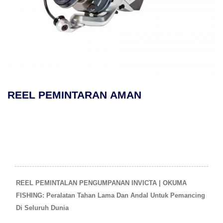
REEL PEMINTARAN AMAN
REEL PEMINTALAN PENGUMPANAN INVICTA | OKUMA
FISHING: Peralatan Tahan Lama Dan Andal Untuk Pemancing
Di Seluruh Dunia