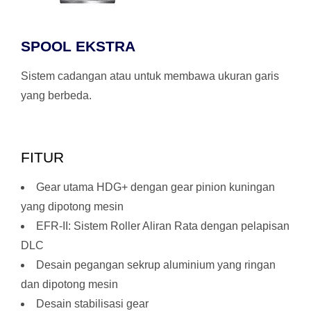
SPOOL EKSTRA
Sistem cadangan atau untuk membawa ukuran garis
yang berbeda.
FITUR
Gear utama HDG+ dengan gear pinion kuningan
yang dipotong mesin
EFR-II: Sistem Roller Aliran Rata dengan pelapisan
DLC
Desain pegangan sekrup aluminium yang ringan
dan dipotong mesin
Desain stabilisasi gear