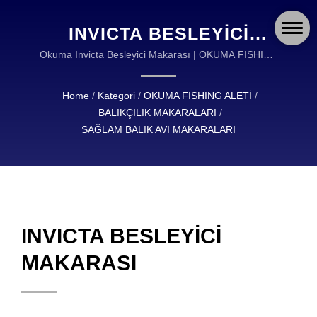
INVICTA BESLEYİCİ
MAKARASI | OKUMA
Okuma Invicta Besleyici Makarası | OKUMA FISHING
ALETİ, YÜKSEK KALİTE BALIK AVI ALETLERİNİN
FISHING: DÜNYA
TASARIMI VE ÜRETİMİNDE DÜNYA ÇAPINDA BİR
Home
/
Kategori
/
OKUMA FISHING ALETİ
/
ÇAPINDA BALIKÇILAR
LİDERDİR.
BALIKÇILIK MAKARALARI
/
İÇIN DAYANIKLI VE
SAĞLAM BALIK AVI MAKARALARI
GÜVENILIR EKIPMAN
INVICTA BESLEYİCİ
MAKARASI