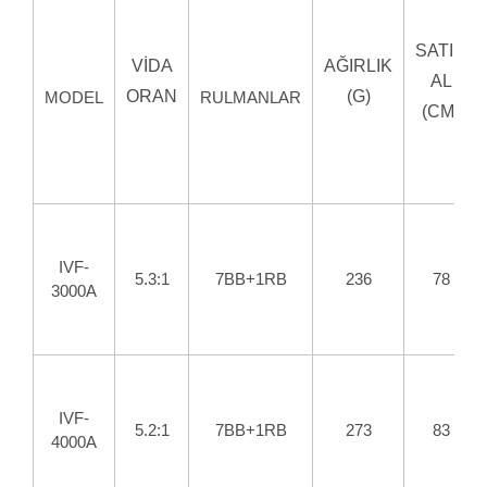
SATIR
VİDA
AĞIRLIK
AL
ORAN
(G)
MODEL
RULMANLAR
(CM)
IVF-
5.3:1
7BB+1RB
236
78
3000A
IVF-
5.2:1
7BB+1RB
273
83
4000A