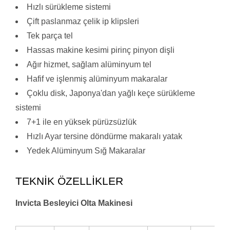
Hızlı sürükleme sistemi
Çift paslanmaz çelik ip klipsleri
Tek parça tel
Hassas makine kesimi pirinç pinyon dişli
Ağır hizmet, sağlam alüminyum tel
Hafif ve işlenmiş alüminyum makaralar
Çoklu disk, Japonya'dan yağlı keçe sürükleme
sistemi
7+1 ile en yüksek pürüzsüzlük
Hızlı Ayar tersine döndürme makaralı yatak
Yedek Alüminyum Sığ Makaralar
TEKNİK ÖZELLİKLER
Invicta Besleyici Olta Makinesi