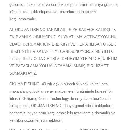
gelişmiş malzemeleri ve son teknoloji tasarımı bir araya getirerek
küresel balıkçılık ekipmanları pazarlarının taleplerini
karşılamaktadır.
AT OKUMA FISHING TAKIMLARI, SİZE SADECE BALIKÇILIK
EKİPMANI SUNMUYORUZ. SUYA ATILMA MOTİVASYONUNU,
ODAĞI KORUMAK İÇİN ENERJİYİ VE HER ATILIŞA YÜKSEK
BEKLENTİLER KATAN HEYECANI SUNUYORUZ. 40 YILLIK
Fishing Reel / OLTA GELİŞİMİ DENEYİMİYLE AR-GE, ÜRETİM
VE PAZARLAMA YOLUYLA TAMAMLANMIŞ BİR HİZMET
SUNMAKTAYIZ.
OKUMA FISHING, 40 yılı aşkın süredir yüksek kaliteli olta
makaraları, çubuklar ve av malzemeleri üretiminde küresel bir
liderdir. Gelişmiş üretim Technology ile on yılların tecrübesini
birleştirerek, OKUMA FISHING, dünya genelindeki balıkçıların
benzersiz ihtiyaçlarını karşılamak için tasarlanmış dayanıklı ve
yenilikçi çözümler sunmaktadır.