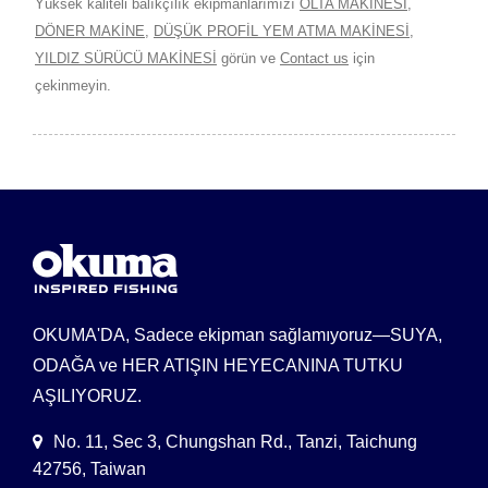
Yüksek kaliteli balıkçılık ekipmanlarımızı
OLTA MAKİNESİ
,
DÖNER MAKİNE
,
DÜŞÜK PROFİL YEM ATMA MAKİNESİ
,
YILDIZ SÜRÜCÜ MAKİNESİ
görün ve
Contact us
için
çekinmeyin.
OKUMA'DA, Sadece ekipman sağlamıyoruz—SUYA,
ODAĞA ve HER ATIŞIN HEYECANINA TUTKU
AŞILIYORUZ.
No. 11, Sec 3, Chungshan Rd., Tanzi, Taichung
42756, Taiwan