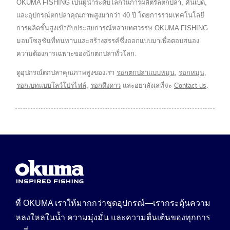
OKUMA FISHING เป็นผู้นำระดับโลกในการผลิตรีลตกปลา, คันเบ็ด,
และอุปกรณ์ตกปลาคุณภาพสูงมากว่า 40 ปี โดยการรวมเทคโนโลยี
การผลิตขั้นสูงเข้ากับประสบการณ์หลายทศวรรษ OKUMA FISHING
มอบโซลูชันที่ทนทานและสร้างสรรค์ซึ่งออกแบบมาเพื่อตอบสนอง
ความต้องการเฉพาะของนักตกปลาทั่วโลก.
ดูอุปกรณ์ตกปลาคุณภาพสูงของเรา
รอกตกปลาแบบหมุน
,
รอกหมุน
,
รอกเบทแบบโลว์โปรไฟล์
,
รอกดึงดาว
และอย่าลังเลที่จะ
Contact us
.
ที่ OKUMA เราให้มากกว่าชุดอุปกรณ์—เรากระตุ้นความ
หลงใหลในน้ำ ความมุ่งมั่น และความตื่นเต้นของทุกการ