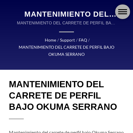
MANTENIMIENTO DEL
CARRETE DE PERFIL
MANTENIMIENTO DEL CARRETE DE PERFIL BAJO
OKUMA SERRANO | OKUMA FISHING APAREJOS
BAJO OKUMA SERRANO |
ES UN LÍDER GLOBAL EN EL DISEÑO Y
Home
/
Support
/
FAQ
/
OKUMA FISHING:
FABRICACIÓN DE APAREJOS DE PESCA DE ALTA
MANTENIMIENTO DEL CARRETE DE PERFIL BAJO
CALIDAD.
CARRETES, CAÑAS Y
OKUMA SERRANO
ACCESORIOS DE
PRECISIÓN PARA CADA
MANTENIMIENTO DEL
AVENTURA
CARRETE DE PERFIL
BAJO OKUMA SERRANO
Mantenimiento del carrete de perfil bajo Okuma Serrano