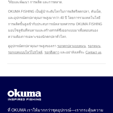
วิจัยและพัฒนา การผลิต และการตลาด.
OKUMA FISHING เป็นผู้นำระดับโลกในการผลิตรีลตกปลา, คันเบ็ด,
และอุปกรณ์ตกปลาคุณภาพสูงมากว่า 40 ปี โดยการรวมเทคโนโลยี
การผลิตขั้นสูงเข้ากับประสบการณ์หลายทศวรรษ OKUMA FISHING
มอบโซลูชันที่ทนทานและสร้างสรรค์ซึ่งออกแบบมาเพื่อตอบสนอง
ความต้องการเฉพาะของนักตกปลาทั่วโลก.
ดูอุปกรณ์ตกปลาคุณภาพสูงของเรา
รอกตกปลาแบบหมุน
,
รอกหมุน
,
รอกเบทแบบโลว์โปรไฟล์
,
รอกดึงดาว
และอย่าลังเลที่จะ
Contact us
.
ที่ OKUMA เราให้มากกว่าชุดอุปกรณ์—เรากระตุ้นความ