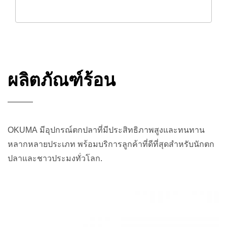
ผลิตภัณฑ์ร้อน
OKUMA มีอุปกรณ์ตกปลาที่มีประสิทธิภาพสูงและทนทาน
หลากหลายประเภท พร้อมบริการลูกค้าที่ดีที่สุดสำหรับนักตก
ปลาและชาวประมงทั่วโลก.