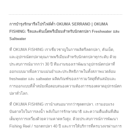
การบำรุงรักษารีลโปรไฟล์ต่ำ OKUMA SERRANO | OKUMA
FISHING: รีลและคันเบ็ดพรีเมียมสำหรับนักตกปลา Freshwater และ
Saltwater
ที่ OKUMA FISHING เราเชี่ยวชาญในการผลิตรีลตกปลา, คันเบ็ด,
และอุปกรณ์ตกปลาคุณภาพพรีเมียมสำหรับนักตกปลาทุกระดับ ด้วย
ประสบการณ์มากกว่า 30 ปี ทีมงานของเราพัฒนาอุปกรณ์ตกปลาที่
ออกแบบมาเพื่อความแม่นยำและประสิทธิภาพในทั้งสภาพแวดล้อม
freshwater และ saltwater ผลิตภัณฑ์ของเรารวมวัสดุที่ทันสมัยและ
การออกแบบที่ล้ำสมัยเพื่อตอบสนองความต้องการของตลาดอุปกรณ์ตก
ปลาทั่วโลก.
ที่ OKUMA FISHING เรานำเสนอมากกว่าชุดตกปลา. เรามอบแรง
บันดาลใจในการลงน้ำ พลังในการรักษาสมาธิ และความตื่นเต้นที่เติม
เต็มทุกการเหวี่ยงด้วยความคาดหวังสูง. ด้วยประสบการณ์การพัฒนา
Fishing Reel / รอกตกปลา 40 ปี และการให้บริการที่ครบวงจรผ่านการ