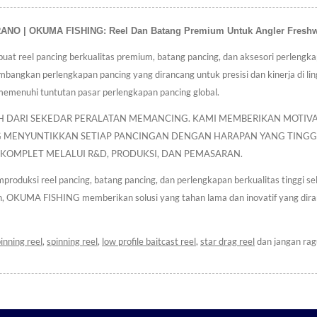
 OKUMA FISHING: Reel Dan Batang Premium Untuk Angler Freshwat
reel pancing berkualitas premium, batang pancing, dan aksesori perlengkap
bangkan perlengkapan pancing yang dirancang untuk presisi dan kinerja di li
emenuhi tuntutan pasar perlengkapan pancing global.
IH DARI SEKEDAR PERALATAN MEMANCING. KAMI MEMBERIKAN MOTIVA
 MENYUNTIKKAN SETIAP PANCINGAN DENGAN HARAPAN YANG TING
G KOMPLET MELALUI R&D, PRODUKSI, DAN PEMASARAN.
duksi reel pancing, batang pancing, dan perlengkapan berkualitas tinggi s
, OKUMA FISHING memberikan solusi yang tahan lama dan inovatif yang dira
pinning reel
,
spinning reel
,
low profile baitcast reel
,
star drag reel
dan jangan ra