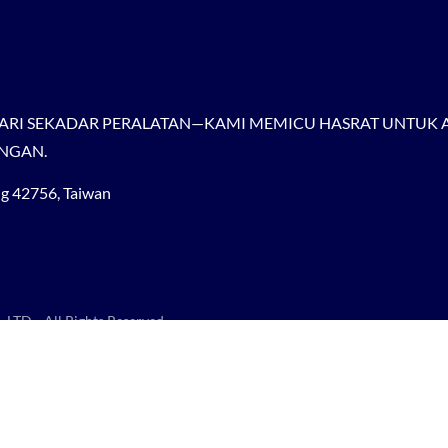
ARI SEKADAR PERALATAN—KAMI MEMICU HASRAT UNTUK A
INGAN.
ung 42756, Taiwan
 LTD.
All Rights Reserved.