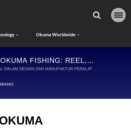
hnology
Okuma Worldwide
OKUMA FISHING: REEL,
ESISI UNTUK SETIAP
AL DALAM DESAIN DAN MANUFAKTUR PERALATAN
ERRANO
 OKUMA