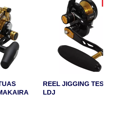
REEL JIGGING TESORO
REE
IRA
LDJ
AMA