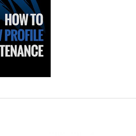
an reel profil rendah Okuma Serrano