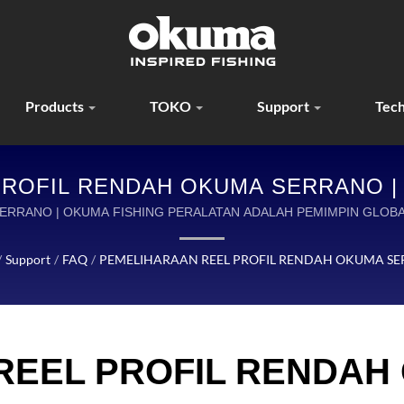
Products
TOKO
Support
Tec
ROFIL RENDAH OKUMA SERRANO | 
ATAN YANG DIRANCANG DENGAN PR
ERRANO | OKUMA FISHING PERALATAN ADALAH PEMIMPIN GLOB
MEMANCING BERKUALITAS TINGGI.
PETUALANGAN
/
Support
/
FAQ
/
PEMELIHARAAN REEL PROFIL RENDAH OKUMA S
REEL PROFIL RENDAH