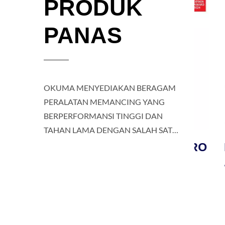
PRODUK
PANAS
OKUMA MENYEDIAKAN BERAGAM
PERALATAN MEMANCING YANG
BERPERFORMANSI TINGGI DAN
TAHAN LAMA DENGAN SALAH SATU
LAYANAN PELANGGAN TERBAIK
REEL JIGGING TESORO
REEL
UNTUK PEMANCING DAN NELAYAN
IRA
LDJ
AMA
DI SELURUH DUNIA.